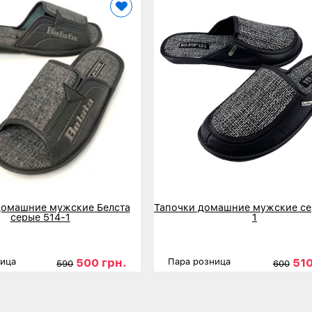
домашние мужские Белста
Тапочки домашние мужские се
серые 514-1
1
500 грн.
510
ница
Пара розница
590
600
41
42
43
44
45
Размеры
41
42
43
нее
Детальнее