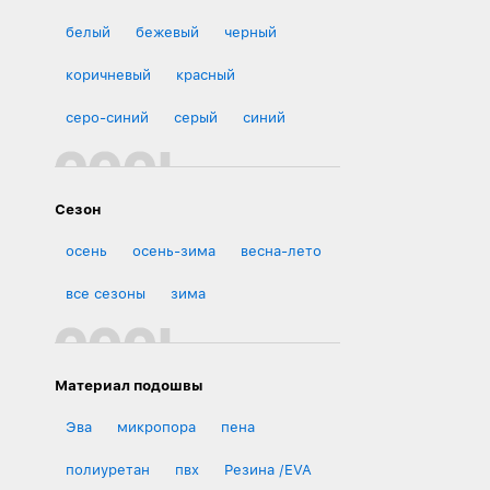
белый
бежевый
черный
коричневый
красный
серо-синий
серый
синий
Сезон
осень
осень-зима
весна-лето
все сезоны
зима
Материал подошвы
Эва
микропора
пена
полиуретан
пвх
Резина /EVA