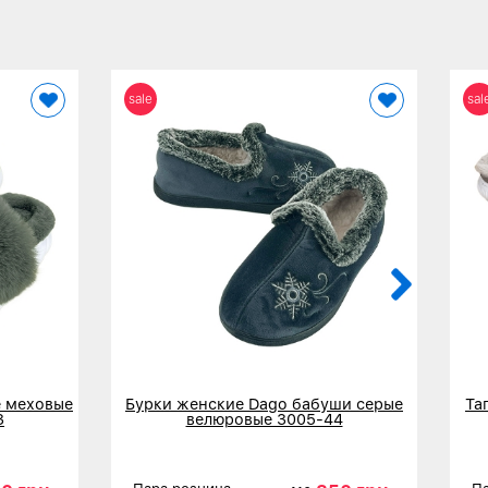
sale
sal
 меховые
Бурки женские Dago бабуши серые
Та
3
велюровые 3005-44