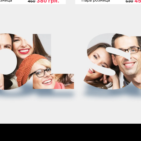
380 грн.
45
озница
Пара розница
450
530
ы
41
42
43
44
45
Размеры
3
льнее
Детальнее