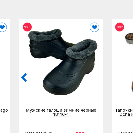
sale
sale
Dago
Мужские галоши зимние черные
Тапочки
18116-1
Эспа 