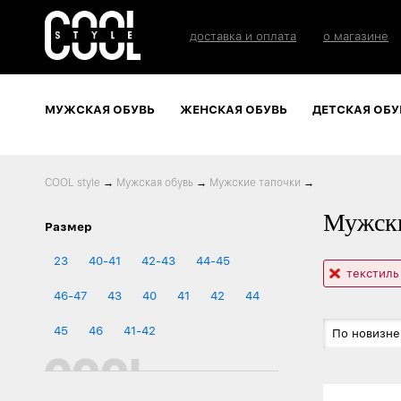
доставка и оплата
о магазине
МУЖСКАЯ ОБУВЬ
ЖЕНСКАЯ ОБУВЬ
ДЕТСКАЯ ОБУ
COOL style
→
Мужская обувь
→
Мужские тапочки
→
Мужски
Размер
23
40-41
42-43
44-45
текстиль
46-47
43
40
41
42
44
45
46
41-42
По новизне