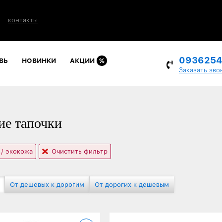
контакты
093625
ВЬ
НОВИНКИ
АКЦИИ
%
Заказать зво
е тапочки
 / экокожа
Очистить фильтр
От дешевых к дорогим
От дорогих к дешевым