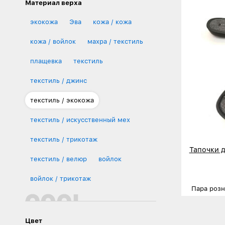
Материал верха
экокожа
Эва
кожа / кожа
кожа / войлок
махра / текстиль
плащевка
текстиль
текстиль / джинс
текстиль / экокожа
текстиль / искусственный мех
текстиль / трикотаж
Тапочки 
текстиль / велюр
войлок
войлок / трикотаж
Пара роз
Размеры
Деталь
Цвет