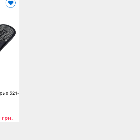
рые 521-
 грн.
44
45