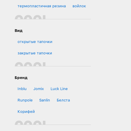
термопластичная резина
войлок
Вид
открытые тапочки
закрытые тапочки
Бренд
Inblu
Jomix
Luck Line
Runpole
Sanlin
Белста
Корифей