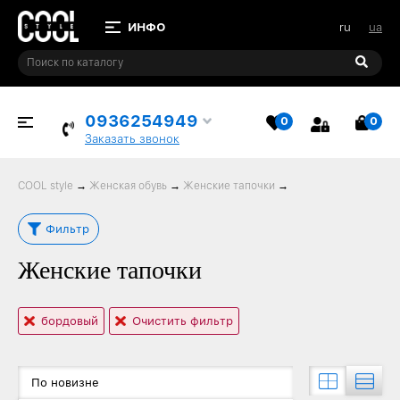
ru
ua
0936254949
0
0
ИЗБРАННОЕ
КОР
Заказать звонок
COOL style
→
Женская обувь
→
Женские тапочки
→
Фильтр
Женские тапочки
бордовый
Очистить фильтр
По новизне