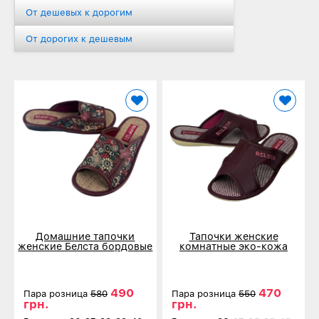
От дешевых к дорогим
От дорогих к дешевым
Домашние тапочки
Тапочки женские
женские Белста бордовые
комнатные эко-кожа
с цветочным принтом 166
бордовые 837
490
470
Пара розница
580
Пара розница
550
грн.
грн.