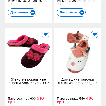
Размеры
36
37
38
39
40
Размеры
36
37
38
39
40
41
41
Детальнее
Детальнее
Женские комнатные
Домашние тапочки
тапочки бордовые 209-5
женские Jomix олени с
закрытой пяткой
бордовые 0245
510
460
Пара розница
600
Пара розница
540
грн.
грн.