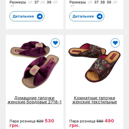
Размеры
36
37
38
39
40
Размеры
36
37
38
39
40
41
41
Детальнее
Детальнее
Домашние тапочки
Комнатные тапочки
женские бордовые 2718-1
женские текстильные
бордовые 166-5
530
490
Пара розница
620
Пара розница
580
грн.
грн.