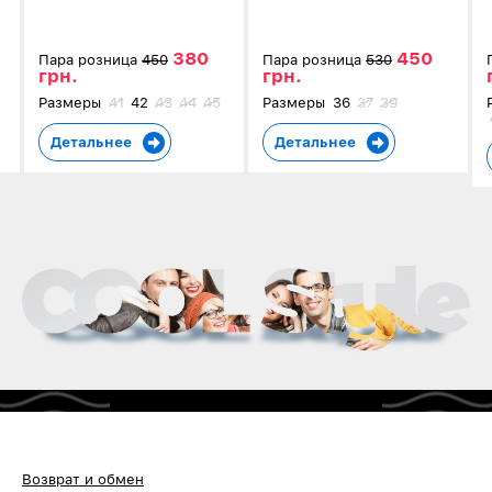
коричневые в клетку 4002
серые 5907-3
380
450
Пара розница
450
Пара розница
530
грн.
грн.
Размеры
41
42
43
44
45
Размеры
36
37
39
Детальнее
Детальнее
Возврат и обмен