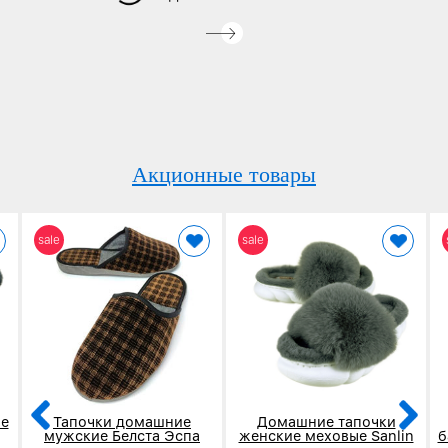
Акционные товары
sale
sale
е
Тапочки домашние
Домашние тапочки
мужские Белста Эспа
женские меховые Sanlin
б