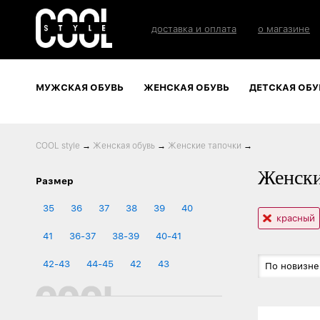
доставка и оплата
о магазине
МУЖСКАЯ ОБУВЬ
ЖЕНСКАЯ ОБУВЬ
ДЕТСКАЯ ОБУ
COOL style
→
Женская обувь
→
Женские тапочки
→
Женски
Размер
35
36
37
38
39
40
красный
41
36-37
38-39
40-41
42-43
44-45
42
43
По новизне