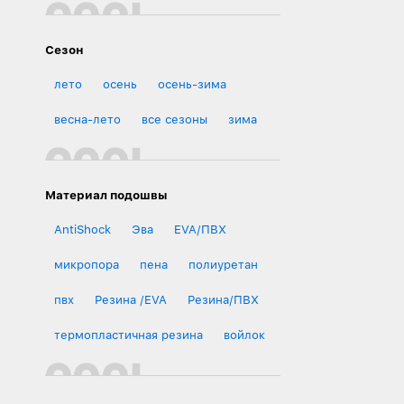
Сезон
лето
осень
осень-зима
весна-лето
все сезоны
зима
Материал подошвы
AntiShock
Эва
EVA/ПВХ
микропора
пена
полиуретан
пвх
Резина /EVA
Резина/ПВХ
термопластичная резина
войлок