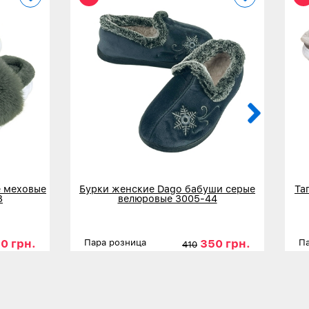
 меховые
Бурки женские Dago бабуши серые
Та
3
велюровые 3005-44
0 грн.
350 грн.
Пара розница
Па
410
6
37
39
Размеры
37
38
39
40
41
42
Р
Детальнее