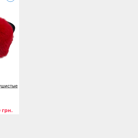
ушистые
 грн.
-39
40