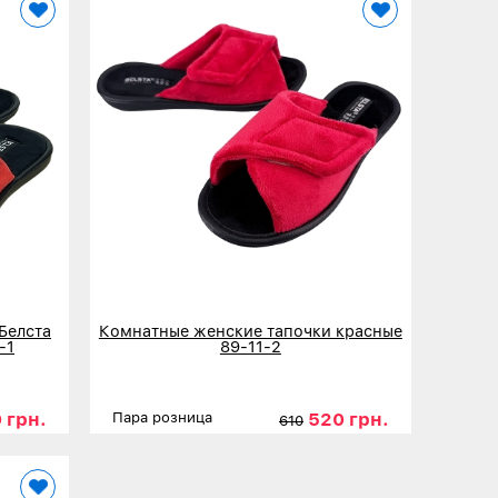
Белста
Комнатные женские тапочки красные
-1
89-11-2
 грн.
520 грн.
Пара розница
610
40
41
Размеры
36
37
38
39
40
41
Детальнее