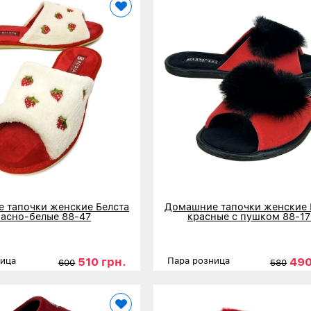
 тапочки женские Белста
Домашние тапочки женские 
расно-белые 88-47
красные с пушком 88-17
510 грн.
490
ница
Пара розница
600
580
36
37
38
39
40
41
Размеры
36
37
38
39
нее
Детальнее