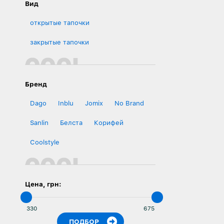
Вид
открытые тапочки
закрытые тапочки
Бренд
Dago
Inblu
Jomix
No Brand
Sanlin
Белста
Корифей
Сoolstyle
Цена, грн: