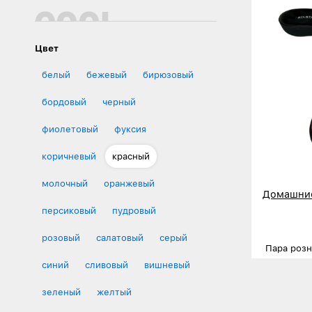
Цвет
белый
бежевый
бирюзовый
бордовый
черный
фиолетовый
фуксия
коричневый
красный
молочный
оранжевый
Домашние
персиковый
пудровый
розовый
салатовый
серый
Пара роз
синий
сливовый
вишневый
Размеры
Деталь
зеленый
желтый