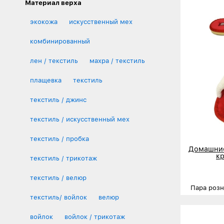
Материал верха
экокожа
искусственный мех
комбинированный
лен / текстиль
махра / текстиль
плащевка
текстиль
текстиль / джинс
текстиль / искусственный мех
текстиль / пробка
Домашние
к
текстиль / трикотаж
текстиль / велюр
Пара роз
текстиль/ войлок
велюр
Размеры
войлок
войлок / трикотаж
Деталь