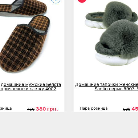
 домашние мужские Белста
Домашние тапочки женские
коричневые в клетку 4002
Sanlin серые 5907-
380 грн.
45
озница
Пара розница
450
530
ы
41
42
43
44
45
Размеры
3
льнее
Детальнее