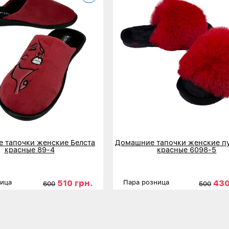
 тапочки женские Белста
Домашние тапочки женские п
красные 89-4
красные 6098-5
510 грн.
430
ница
Пара розница
600
500
36
37
38
39
40
41
Размеры
36-37
38
нее
Детальнее