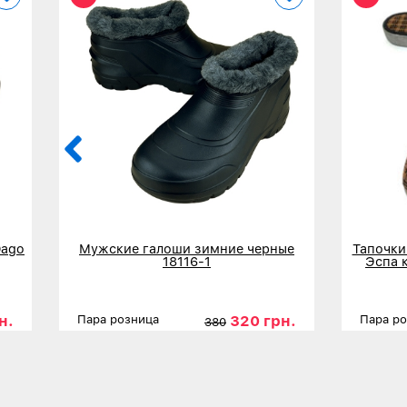
Dago
Мужские галоши зимние черные
Тапочки
18116-1
Эспа 
н.
320 грн.
Пара розница
Пара р
380
41
Размеры
42
43
44
45
Размер
Детальнее
Дета