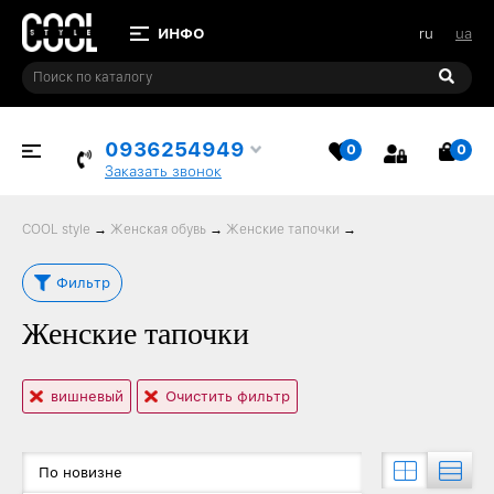
ru
ua
0936254949
0
0
ИЗБРАННОЕ
КОР
Заказать звонок
COOL style
→
Женская обувь
→
Женские тапочки
→
Фильтр
Женские тапочки
вишневый
Очистить фильтр
По новизне