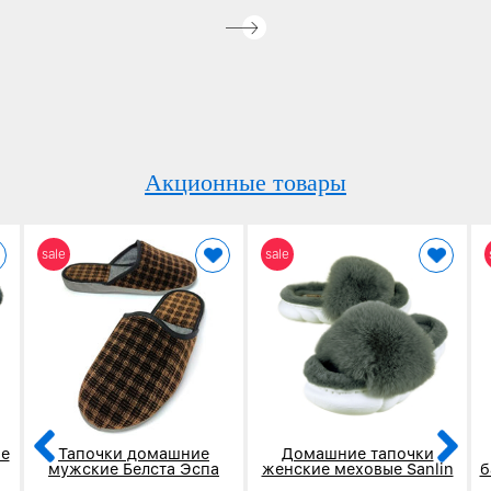
Акционные товары
sale
sale
е
Тапочки домашние
Домашние тапочки
мужские Белста Эспа
женские меховые Sanlin
б
коричневые в клетку 4002
серые 5907-3