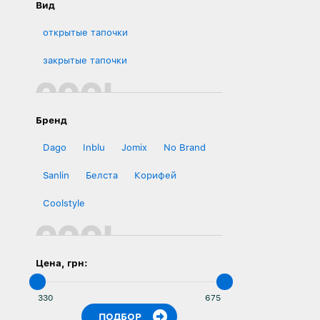
Вид
открытые тапочки
закрытые тапочки
Бренд
Dago
Inblu
Jomix
No Brand
Sanlin
Белста
Корифей
Сoolstyle
Цена, грн: