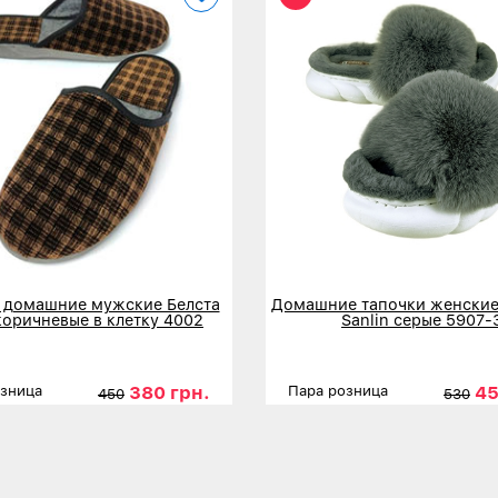
 домашние мужские Белста
Домашние тапочки женские
коричневые в клетку 4002
Sanlin серые 5907-
380 грн.
45
озница
Пара розница
450
530
ы
41
42
43
44
45
Размеры
3
льнее
Детальнее