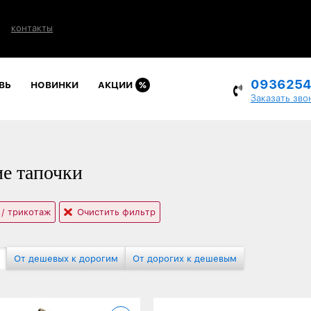
контакты
093625
ВЬ
НОВИНКИ
АКЦИИ
%
Заказать зво
е тапочки
 / трикотаж
Очистить фильтр
От дешевых к дорогим
От дорогих к дешевым