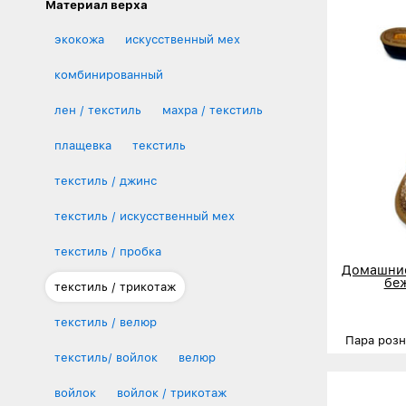
Материал верха
экокожа
искусственный мех
комбинированный
лен / текстиль
махра / текстиль
плащевка
текстиль
текстиль / джинс
текстиль / искусственный мех
текстиль / пробка
Домашние
бе
текстиль / трикотаж
текстиль / велюр
Пара роз
текстиль/ войлок
велюр
Размеры
войлок
войлок / трикотаж
Деталь