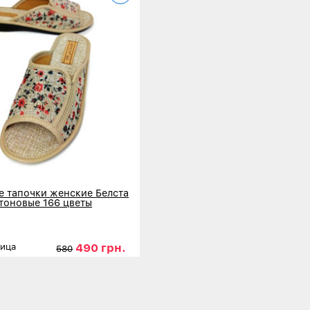
 тапочки женские Белста
тоновые 166 цветы
490 грн.
ница
580
36
37
38
39
40
41
нее