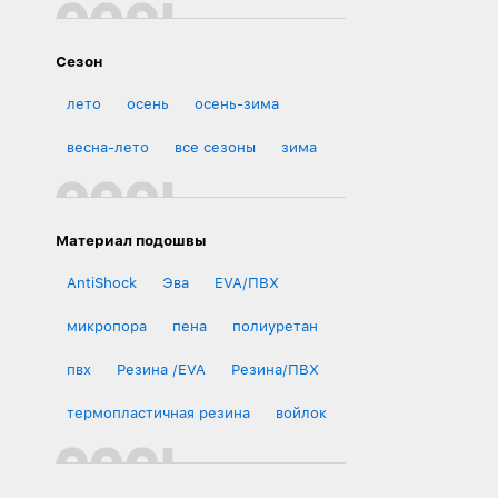
Сезон
лето
осень
осень-зима
весна-лето
все сезоны
зима
Материал подошвы
AntiShock
Эва
EVA/ПВХ
микропора
пена
полиуретан
пвх
Резина /EVA
Резина/ПВХ
термопластичная резина
войлок