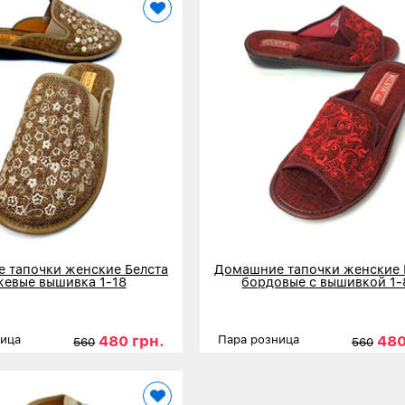
 тапочки женские Белста
Домашние тапочки женские 
жевые вышивка 1-18
бордовые с вышивкой 1-
480 грн.
480
ница
Пара розница
560
560
37
38
39
40
41
Размеры
36
37
38
39
нее
Детальнее