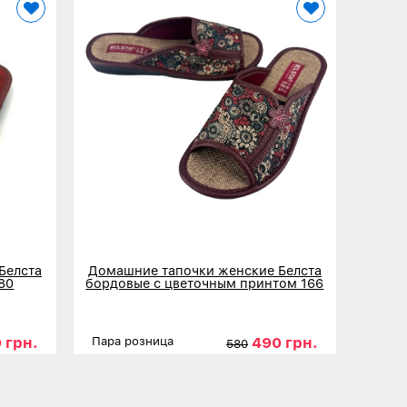
Белста
Домашние тапочки женские Белста
80
бордовые с цветочным принтом 166
 грн.
490 грн.
Пара розница
580
40
41
Размеры
36
37
38
39
40
41
Детальнее