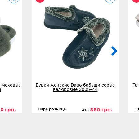
 меховые
Бурки женские Dago бабуши серые
Та
3
велюровые 3005-44
0 грн.
350 грн.
Пара розница
Па
410
6
37
39
Размеры
37
38
39
40
41
42
Р
Детальнее