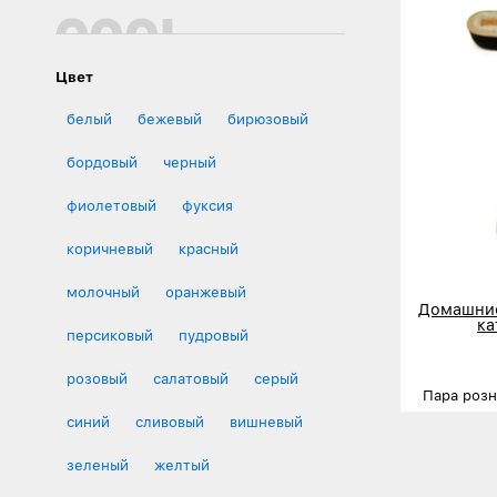
Цвет
белый
бежевый
бирюзовый
бордовый
черный
фиолетовый
фуксия
коричневый
красный
молочный
оранжевый
Домашние
ка
персиковый
пудровый
розовый
салатовый
серый
Пара роз
синий
сливовый
вишневый
Размеры
Деталь
зеленый
желтый