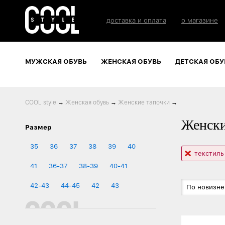
доставка и оплата
о магазине
МУЖСКАЯ ОБУВЬ
ЖЕНСКАЯ ОБУВЬ
ДЕТСКАЯ ОБУ
COOL style
→
Женская обувь
→
Женские тапочки
→
Женски
Размер
35
36
37
38
39
40
текстиль
41
36-37
38-39
40-41
42-43
44-45
42
43
По новизне