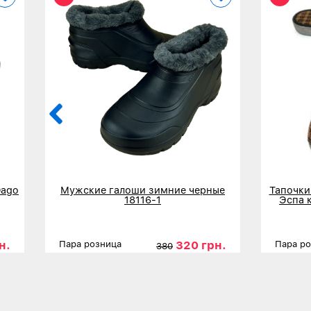
Dago
Мужские галоши зимние черные
Тапочки
18116-1
Эспа 
н.
320 грн.
Пара розница
Пара р
380
41
Размеры
42
43
44
45
Размер
Детальнее
Дета