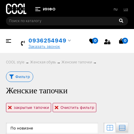
ru
ua
0936254949
0
0
ИЗБРАННОЕ
КОР
Заказать звонок
COOL style
→
Женская обувь
→
Женские тапочки
→
Фильтр
Женские тапочки
закрытые тапочки
Очистить фильтр
По новизне