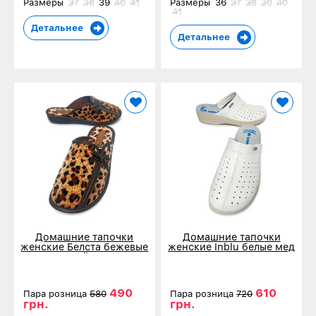
Размеры
37
38
39
40
41
Размеры
36
37
38
39
40
41
Детальнее
Детальнее
Домашние тапочки
Домашние тапочки
женские Белста бежевые
женские Inblu белые мед
леопардовый принт 1-28
ES41AC
490
610
Пара розница
580
Пара розница
720
грн.
грн.