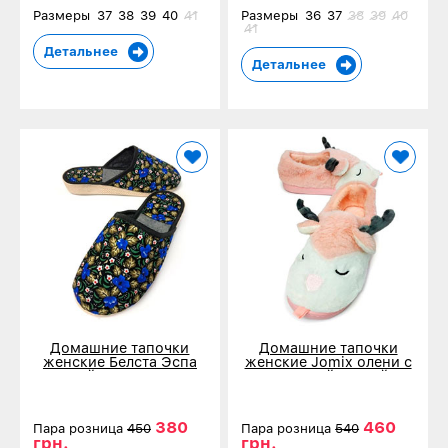
Размеры
37
38
39
40
41
Размеры
36
37
38
39
40
41
Детальнее
Детальнее
Домашние тапочки
Домашние тапочки
женские Белста Эспа
женские Jomix олени с
синий цветок 3010
закрытой пяткой
персиковые 0245
380
460
Пара розница
450
Пара розница
540
грн.
грн.