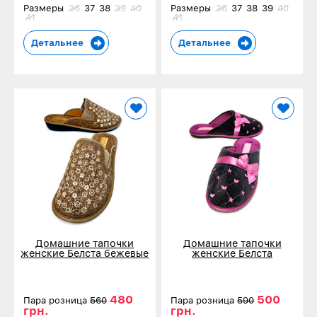
Размеры
36
37
38
39
40
Размеры
36
37
38
39
40
41
41
Детальнее
Детальнее
Домашние тапочки
Домашние тапочки
женские Белста бежевые
женские Белста
вышивка 1-18
фиолетовые 88-1
480
500
Пара розница
560
Пара розница
590
грн.
грн.