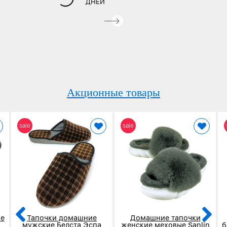
ДНЕЙ
Акционные товары
sale
sale
е
Тапочки домашние
Домашние тапочки
мужские Белста Эспа
женские меховые Sanlin
б