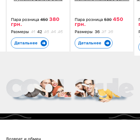
коричневые в клетку 4002
серые 5907-3
380
450
Пара розница
450
Пара розница
530
грн.
грн.
Размеры
41
42
43
44
45
Размеры
36
37
39
Детальнее
Детальнее
Возврат и обмен