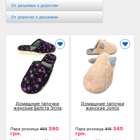
От дешевых к дорогим
От дорогих к дешевым
Домашние тапочки
Домашние тапочки
женские Белста Эспа
женские Jomix
фиолетовый цветок 3010
персиковые 3483
380
345
Пара розница
450
Пара розница
415
грн.
грн.