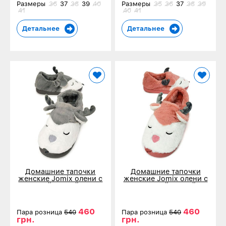
Размеры
36
37
38
39
40
Размеры
35
36
37
38
39
41
40
41
Детальнее
Детальнее
Домашние тапочки
Домашние тапочки
женские Jomix олени с
женские Jomix олени с
закрытой пяткой серые
закрытой пяткой
0245
бордовые 0245
460
460
Пара розница
540
Пара розница
540
грн.
грн.