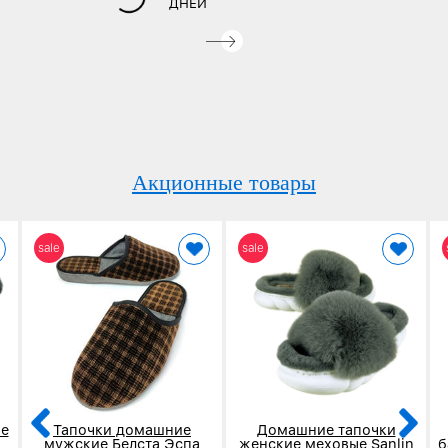
ДНЕЙ
Акционные товары
sale
sale
е
Тапочки домашние
Домашние тапочки
мужские Белста Эспа
женские меховые Sanlin
б