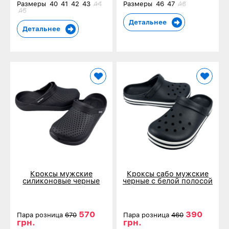
Размеры
40
41
42
43
44
Размеры
46
47
48
45
Детальнее
Детальнее
Кроксы мужские
Кроксы сабо мужские
силиконовые черные
черные с белой полосой
5017-41
Dago 520-2
570
390
Пара розница
670
Пара розница
460
грн.
грн.