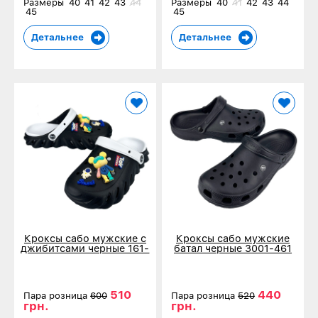
Размеры
40
41
42
43
44
Размеры
40
41
42
43
44
45
45
Детальнее
Детальнее
Кроксы сабо мужские с
Кроксы сабо мужские
джибитсами черные 161-
батал черные 3001-461
401
510
440
Пара розница
600
Пара розница
520
грн.
грн.