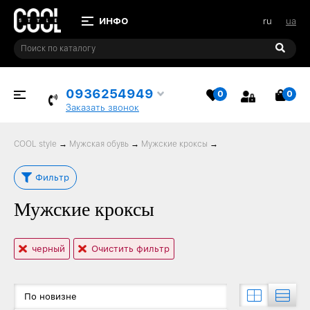
ru
ua
0936254949
0
0
ИЗБРАННОЕ
КОР
Заказать звонок
COOL style
→
Мужская обувь
→
Мужские кроксы
→
Фильтр
Мужские кроксы
черный
Очистить фильтр
По новизне