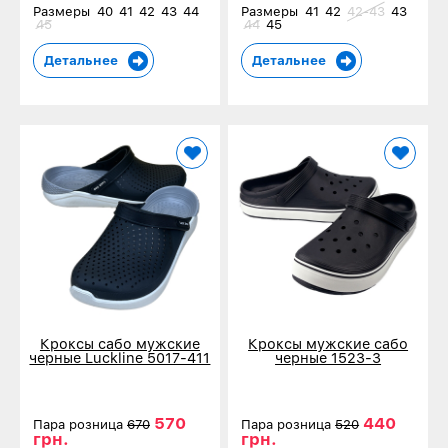
Размеры
40
41
42
43
44
Размеры
41
42
42-43
43
45
44
45
Детальнее
Детальнее
Кроксы сабо мужские
Кроксы мужские сабо
черные Luckline 5017-411
черные 1523-3
570
440
Пара розница
670
Пара розница
520
грн.
грн.