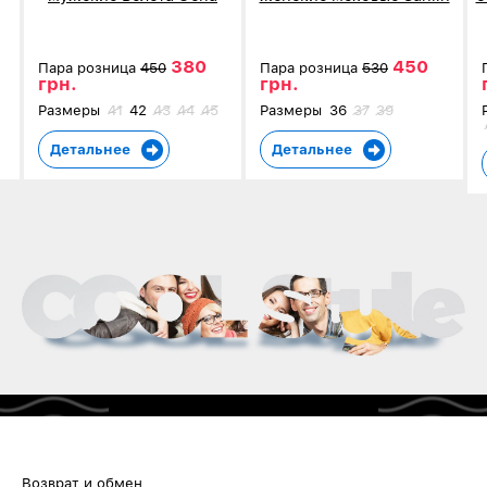
коричневые в клетку 4002
серые 5907-3
380
450
Пара розница
450
Пара розница
530
грн.
грн.
Размеры
41
42
43
44
45
Размеры
36
37
39
Детальнее
Детальнее
Возврат и обмен