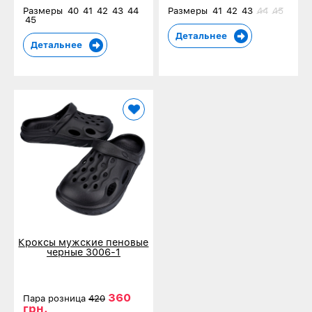
Размеры
40
41
42
43
44
Размеры
41
42
43
44
45
45
Детальнее
Детальнее
Кроксы мужские пеновые
черные 3006-1
360
Пара розница
420
грн.