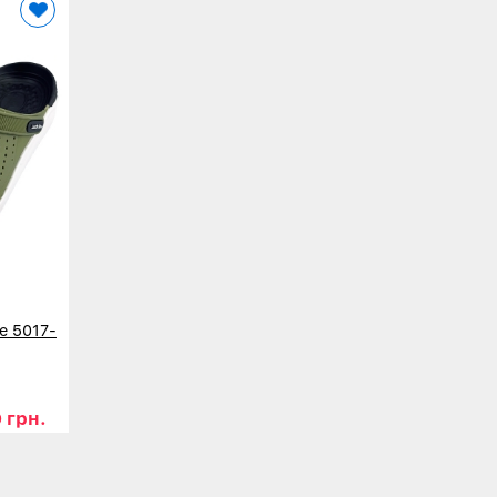
е 5017-
 грн.
44
45