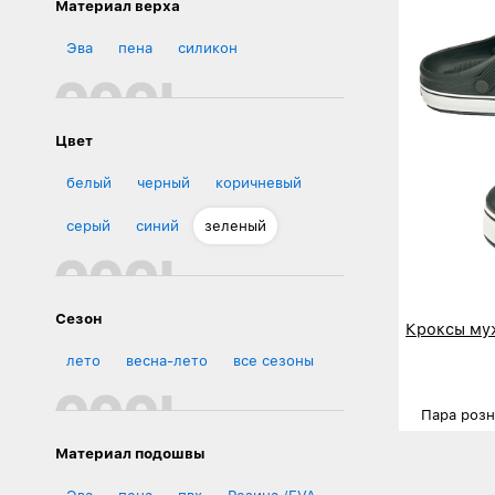
Материал верха
Эва
пена
силикон
Цвет
белый
черный
коричневый
серый
синий
зеленый
Сезон
Кроксы му
лето
весна-лето
все сезоны
Пара роз
Размеры
Материал подошвы
Деталь