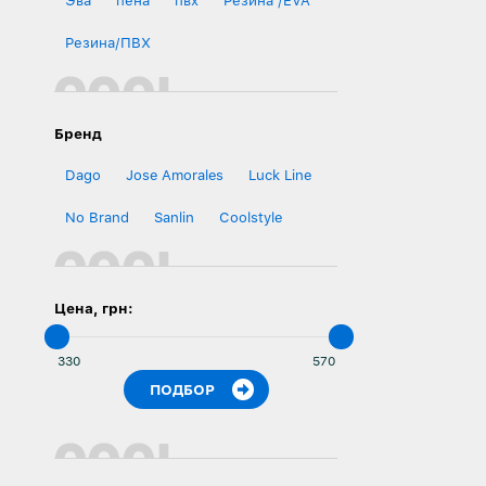
Эва
пена
пвх
Резина /EVA
Резина/ПВХ
Бренд
Dago
Jose Amorales
Luck Line
No Brand
Sanlin
Сoolstyle
Цена, грн: