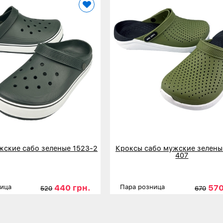
жские сабо зеленые 1523-2
Кроксы сабо мужские зелены
407
440 грн.
570
ница
Пара розница
520
670
41
42
43
44
45
Размеры
40
41
42
43
нее
Детальнее