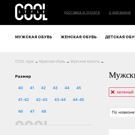
доставка и оплата
о магазине
МУЖСКАЯ ОБУВЬ
ЖЕНСКАЯ ОБУВЬ
ДЕТСКАЯ ОБУ
COOL style
→
Мужская обувь
→
Мужские кроксы
→
Мужски
Размер
40
41
42
43
44
45
зеленый
41-42
42-43
43-44
44-45
46
47
48
По новизне