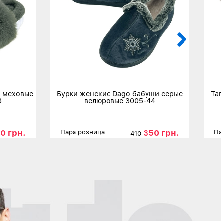
 меховые
Бурки женские Dago бабуши серые
Та
3
велюровые 3005-44
0 грн.
350 грн.
Пара розница
Па
410
6
37
39
Размеры
37
38
39
40
41
42
Р
Детальнее