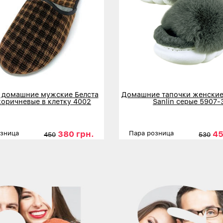
 домашние мужские Белста
Домашние тапочки женские
коричневые в клетку 4002
Sanlin серые 5907-
380 грн.
45
озница
Пара розница
450
530
ы
41
42
43
44
45
Размеры
3
льнее
Детальнее