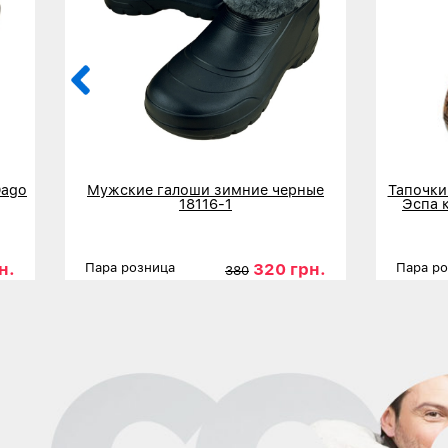
Dago
Мужские галоши зимние черные
Тапочки
18116-1
Эспа 
н.
320 грн.
Пара розница
Пара р
380
41
Размеры
42
43
44
45
Размер
Детальнее
Дета