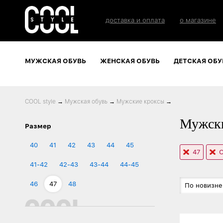
доставка и оплата
о магазине
МУЖСКАЯ ОБУВЬ
ЖЕНСКАЯ ОБУВЬ
ДЕТСКАЯ ОБУ
COOL style
→
Мужская обувь
→
Мужские кроксы
→
Мужски
Размер
40
41
42
43
44
45
47
О
41-42
42-43
43-44
44-45
46
47
48
По новизне