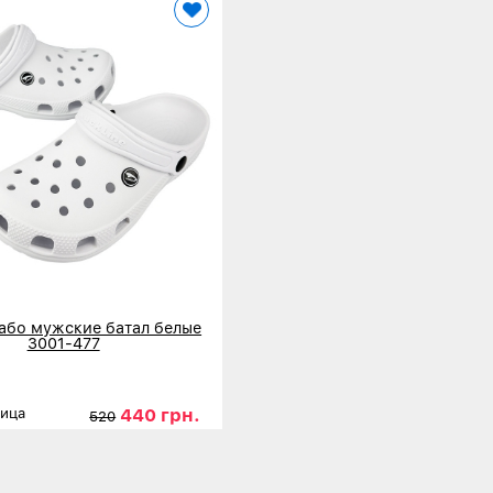
або мужские батал белые
3001-477
440 грн.
ница
520
46
47
48
нее