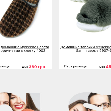
 домашние мужские Белста
Домашние тапочки женские
коричневые в клетку 4002
Sanlin серые 5907-
380 грн.
45
озница
Пара розница
450
530
ы
41
42
43
44
45
Размеры
3
льнее
Детальнее