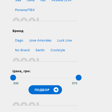
Эва
пена
пвх
Резина /EVA
Резина/ПВХ
Бренд
Dago
Jose Amorales
Luck Line
No Brand
Sanlin
Сoolstyle
Цена, грн: