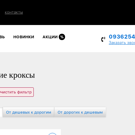
контакты
093625
ВЬ
НОВИНКИ
АКЦИИ
%
Заказать зво
е кроксы
чистить фильтр
От дешевых к дорогим
От дорогих к дешевым