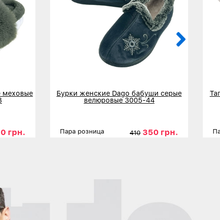
 меховые
Бурки женские Dago бабуши серые
Та
3
велюровые 3005-44
0 грн.
350 грн.
Пара розница
Па
410
6
37
39
Размеры
37
38
39
40
41
42
Р
Детальнее