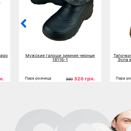
Dago
Мужские галоши зимние черные
Тапочки
18116-1
Эспа 
н.
320 грн.
Пара розница
Пара р
380
41
Размеры
42
43
44
45
Размер
Детальнее
Дета