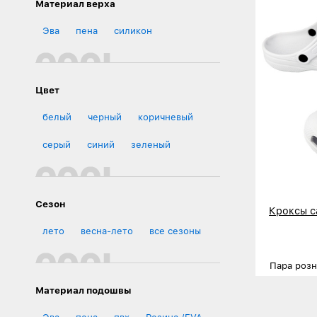
Материал верха
Эва
пена
силикон
Цвет
белый
черный
коричневый
серый
синий
зеленый
Сезон
Кроксы с
лето
весна-лето
все сезоны
Пара роз
Размеры
Материал подошвы
Деталь