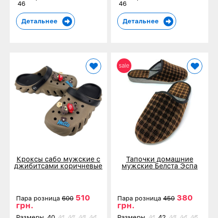
46
46
Детальнее
Детальнее
sale
Кроксы сабо мужские с
Тапочки домашние
джибитсами коричневые
мужские Белста Эспа
161-421
коричневые в клетку 4002
510
380
Пара розница
600
Пара розница
450
грн.
грн.
Размеры
40
41
42
43
44
Размеры
41
42
43
44
45