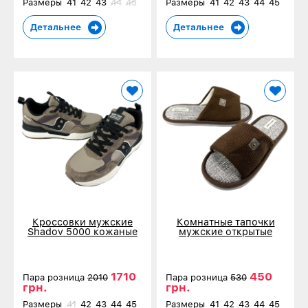
Размеры
41
42
43
44
45
Размеры
41
42
43
44
45
Детальнее
Детальнее
Кроссовки мужские
Комнатные тапочки
Shadov 5000 кожаные
мужские открытые
коричневые 2068-7
коричневые 10408-3
1710
450
Пара розница
2010
Пара розница
530
грн.
грн.
Размеры
41
42
43
44
45
Размеры
41
42
43
44
45