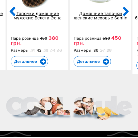
е
Тапочки домашние
Домашние тапочки
мужские Белста Эспа
женские меховые Sanlin
б
коричневые в клетку 4002
серые 5907-3
380
450
Пара розница
450
Пара розница
530
грн.
грн.
Размеры
41
42
43
44
45
Размеры
36
37
39
Детальнее
Детальнее