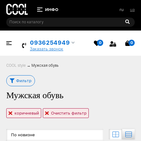
ru
ua
0936254949
0
0
ИЗБРАННОЕ
КОР
Заказать звонок
COOL style
→
Мужская обувь
Фильтр
Мужская обувь
коричневый
Очистить фильтр
По новизне