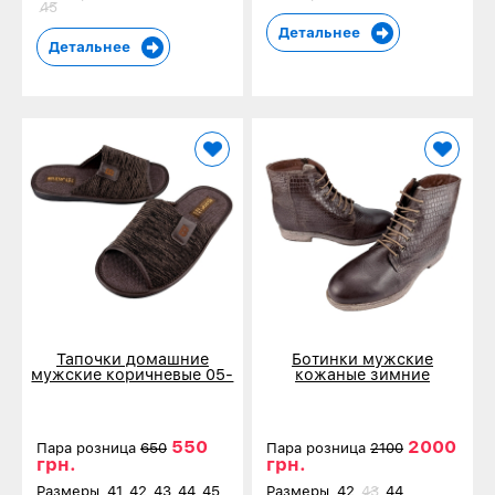
45
Детальнее
Детальнее
Тапочки домашние
Ботинки мужские
мужские коричневые 05-
кожаные зимние
10-2
коричневые N-00147
550
2000
Пара розница
650
Пара розница
2100
грн.
грн.
Размеры
41
42
43
44
45
Размеры
42
43
44