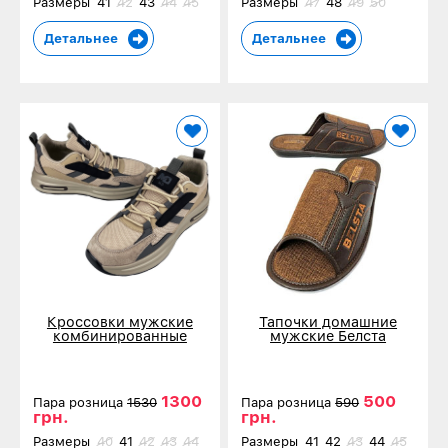
Размеры
41
42
43
44
45
Размеры
47
48
49
50
Детальнее
Детальнее
Кроссовки мужские
Тапочки домашние
комбинированные
мужские Белста
кожаные коричневые
коричневые 514-3
2006-4
1300
500
Пара розница
1530
Пара розница
590
грн.
грн.
Размеры
40
41
42
43
44
Размеры
41
42
43
44
45