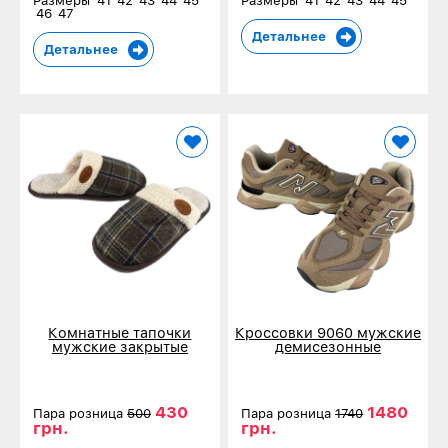
Размеры
41
42
43
44
45
Размеры
41
42
43
44
45
46
47
Детальнее
Детальнее
Комнатные тапочки
Кроссовки 9060 мужские
мужские закрытые
демисезонные
коричневые 10254-2
коричневые 20606-6
430
1480
Пара розница
500
Пара розница
1740
грн.
грн.