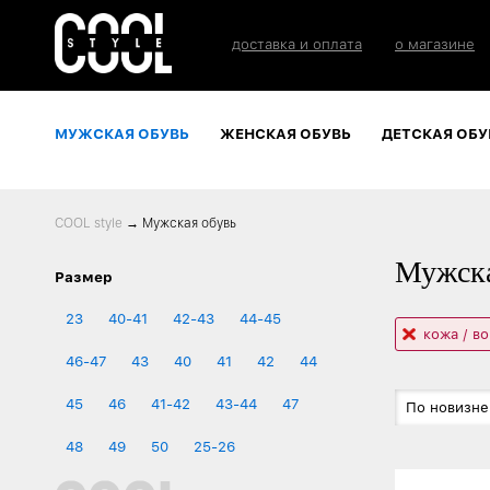
доставка и оплата
о магазине
МУЖСКАЯ ОБУВЬ
ЖЕНСКАЯ ОБУВЬ
ДЕТСКАЯ ОБУ
COOL style
→
Мужская обувь
Мужска
Размер
23
40-41
42-43
44-45
кожа / в
46-47
43
40
41
42
44
45
46
41-42
43-44
47
По новизне
48
49
50
25-26