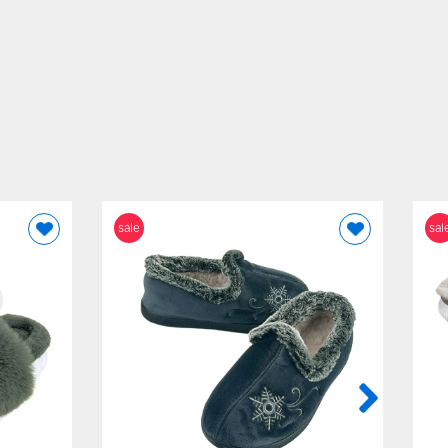
sale
sal