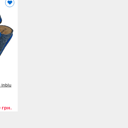
Inblu
 грн.
45
46