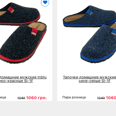
 домашние мужские Inblu
Тапочки домашние мужские 
еро-красные SI-1F
сине-серые SI-1F
1060 грн.
1060
ница
Пара розница
1240
1240
40
41
42
43
44
45
46
Размеры
40
41
42
43
44
нее
Детальнее