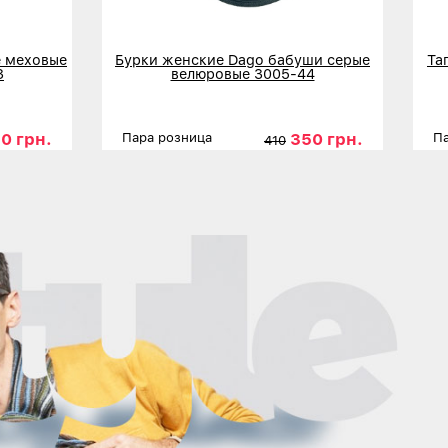
 меховые
Бурки женские Dago бабуши серые
Та
3
велюровые 3005-44
0 грн.
350 грн.
Пара розница
Па
410
6
37
39
Размеры
37
38
39
40
41
42
Р
Детальнее