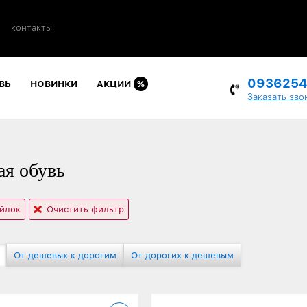
контакты
093625
ВЬ
НОВИНКИ
АКЦИИ
%
Заказать зво
я обувь
ойлок
Очистить фильтр
От дешевых к дорогим
От дорогих к дешевым