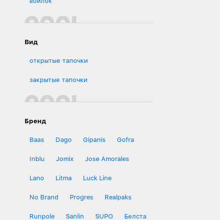
войлок
Вид
открытые тапочки
закрытые тапочки
Бренд
Baas
Dago
Gipanis
Gofra
Inblu
Jomix
Jose Amorales
Lano
Litma
Luck Line
No Brand
Progres
Realpaks
Runpole
Sanlin
SUPO
Белста