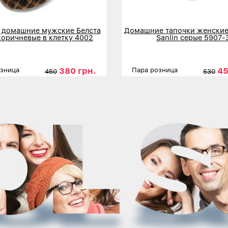
 домашние мужские Белста
Домашние тапочки женские
коричневые в клетку 4002
Sanlin серые 5907-
380 грн.
45
озница
Пара розница
450
530
ы
41
42
43
44
45
Размеры
3
льнее
Детальнее