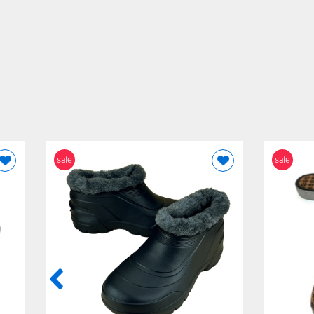
sale
sale