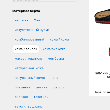
Материал верха
экокожа
Эва
искусственный нубук
комбинированный
кожа / кожа
кожа / войлок
кожа/экокожа
махра / текстиль
мембрана
натуральная кожа
Тапочки
с
натуральный замш
пена
плащевка
резина
шерсть
Пара роз
силикон
текстиль
Размеры
текстиль / джинс
Деталь