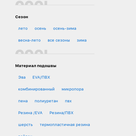
Сезон
лето
осень
осень-зима
весна-лето
все сезоны
зима
Материал подошвы
Эва
EVA/ПВХ
комбинированный
микропора
пена
полиуретан
пвх
Резина /EVA
Резина/ПВХ
шерсть
термопластичная резина