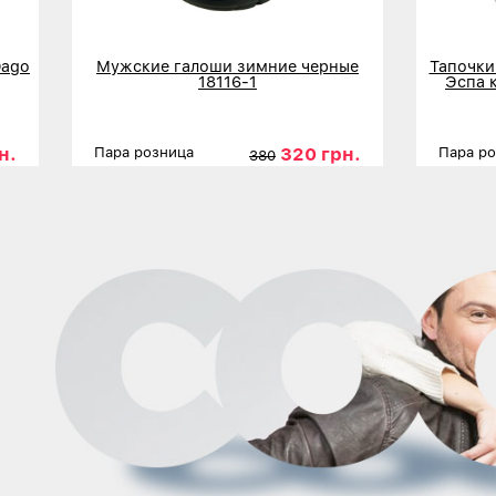
Dago
Мужские галоши зимние черные
Тапочки
18116-1
Эспа 
н.
320 грн.
Пара розница
Пара р
380
41
Размеры
42
43
44
45
Размер
Детальнее
Дета