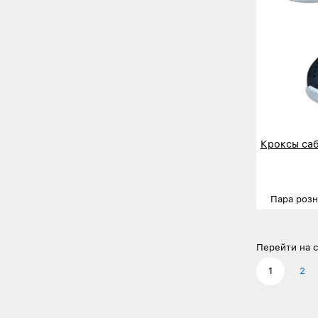
Кроксы саб
Пара роз
Размеры
Деталь
Перейти на с
1
2