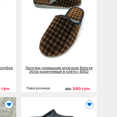
олубое
Тапочки домашние мужские Белста
Эспа коричневые в клетку 4002
 грн.
380 грн.
Пара розница
450
44
45
Размеры
41
42
43
44
45
Детальнее