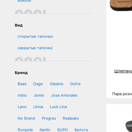
войлок
Вид
открытые тапочки
закрытые тапочки
Шлепанц
Бренд
Baas
Dago
Gipanis
Gofra
Пара роз
Inblu
Jomix
Jose Amorales
Размеры
Lano
Litma
Luck Line
Деталь
No Brand
Progres
Realpaks
Runpole
Sanlin
SUPO
Белста