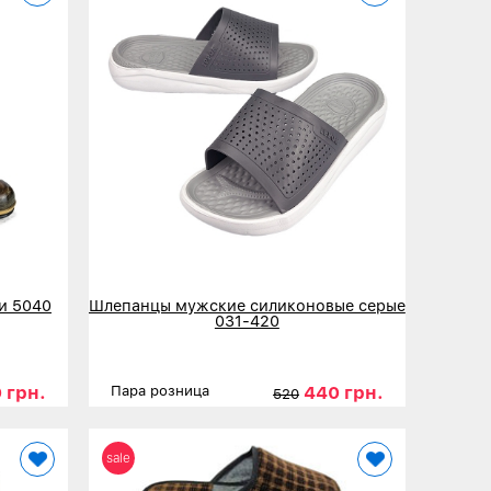
и 5040
Шлепанцы мужские силиконовые серые
031-420
 грн.
440 грн.
Пара розница
520
46
47
Размеры
40
41
42
43
44
45
sale
Детальнее