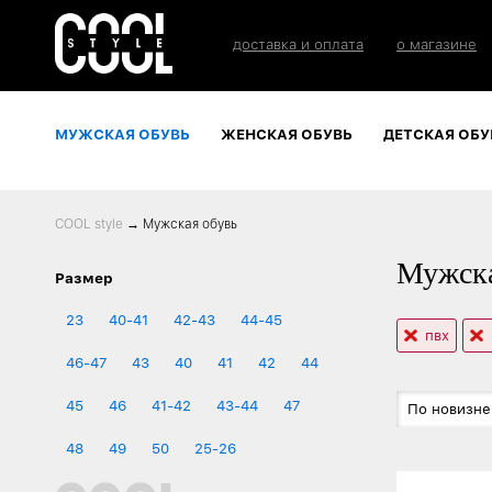
доставка и оплата
о магазине
МУЖСКАЯ ОБУВЬ
ЖЕНСКАЯ ОБУВЬ
ДЕТСКАЯ ОБУ
COOL style
→
Мужская обувь
Мужска
Размер
23
40-41
42-43
44-45
пвх
46-47
43
40
41
42
44
45
46
41-42
43-44
47
По новизне
48
49
50
25-26