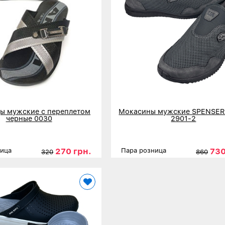
ы мужские с переплетом
Мокасины мужские SPENSER
черные 0030
2901-2
270 грн.
730
ница
Пара розница
320
860
40
41
42
43
44
Размеры
41
42
43
нее
Детальнее