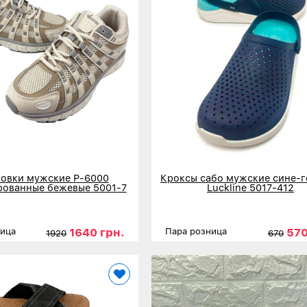
овки мужские Р-6000
Кроксы сабо мужские сине-г
ованные бежевые 5001-7
Luckline 5017-412
1640 грн.
570
ница
Пара розница
1920
670
41
42
43
44
45
Размеры
40
41
42
43
нее
Детальнее