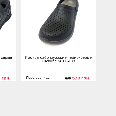
 серые
Кроксы сабо мужские черно-серые
Luckline 5017-403
 грн.
570 грн.
Пара розница
670
44
45
Размеры
40
41
42
43
44
45
Детальнее