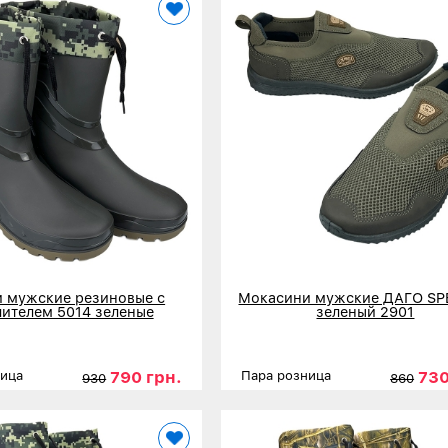
 мужские резиновые с
Мокасини мужские ДАГО S
лителем 5014 зеленые
зеленый 2901
790 грн.
730
ница
Пара розница
930
860
41
42
43
44
45
46
Размеры
41
42
43
нее
Детальнее