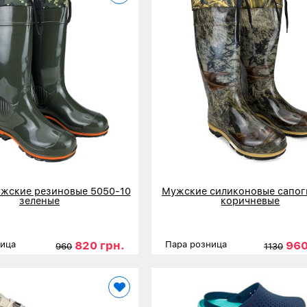
жские резиновые 5050-10
Мужские силиконовые сапог
зеленые
коричневые
820 грн.
960
ница
Пара розница
960
1130
41
42
43
44
45
46
47
Размеры
41
42
43
44
45
нее
Детальнее