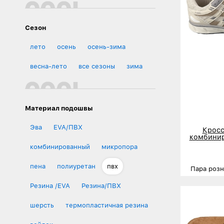
Сезон
лето
осень
осень-зима
весна-лето
все сезоны
зима
Материал подошвы
Эва
EVA/ПВХ
Кросс
комбинир
комбинированный
микропора
пена
полиуретан
пвх
Пара роз
Размеры
Резина /EVA
Резина/ПВХ
Деталь
шерсть
термопластичная резина