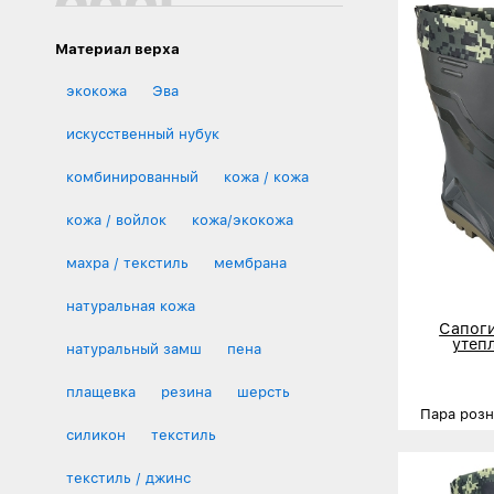
Материал верха
экокожа
Эва
искусственный нубук
комбинированный
кожа / кожа
кожа / войлок
кожа/экокожа
махра / текстиль
мембрана
натуральная кожа
Сапоги
утеп
натуральный замш
пена
плащевка
резина
шерсть
Пара роз
силикон
текстиль
Размеры
текстиль / джинс
Деталь