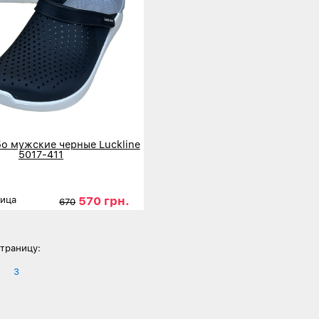
о мужские черные Luckline
5017-411
570 грн.
ница
670
40
41
42
43
44
45
нее
траницу:
3