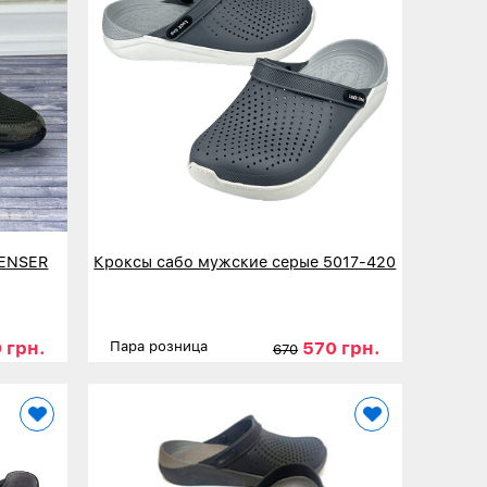
PENSER
Кроксы сабо мужские серые 5017-420
 грн.
570 грн.
Пара розница
670
44
45
Размеры
40
41
42
43
44
45
Детальнее