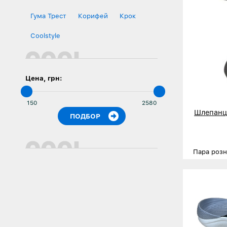
Гума Трест
Корифей
Крок
Сoolstyle
Цена, грн:
Шлепанц
Пара роз
Размеры
Деталь