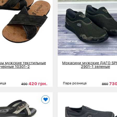
ы мужские текстильные
Мокасини мужские ДАГО S
черные 10301-2
2901-1 зеленые
420 грн.
730
ница
Пара розница
490
860
40
41
42
43
44
45
Размеры
41
42
43
нее
Детальнее