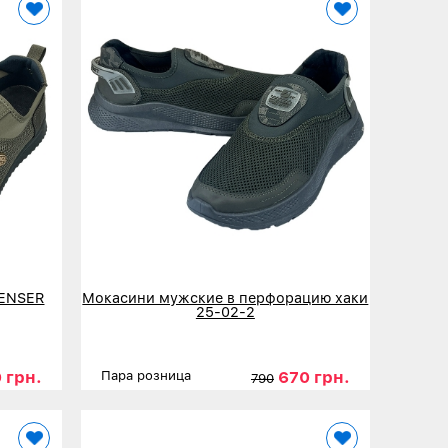
PENSER
Мокасини мужские в перфорацию хаки
25-02-2
 грн.
670 грн.
Пара розница
790
44
45
Размеры
41
42
43
44
45
Детальнее