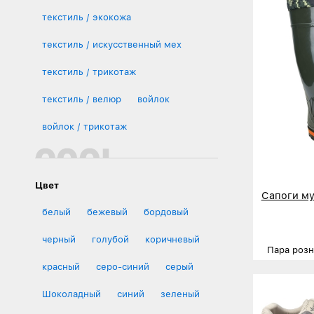
текстиль / экокожа
текстиль / искусственный мех
текстиль / трикотаж
текстиль / велюр
войлок
войлок / трикотаж
Цвет
Сапоги му
белый
бежевый
бордовый
черный
голубой
коричневый
Пара роз
красный
серо-синий
серый
Размеры
Деталь
Шоколадный
синий
зеленый