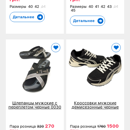
Размеры
40
42
44
Размеры
40
41
42
43
44
45
Детальнее
Детальнее
Шлепанцы мужские с
Кроссовки мужские
переплетом черные 0030
демисезонные черные
80833-2
270
1500
Пара розница
320
Пара розница
1760