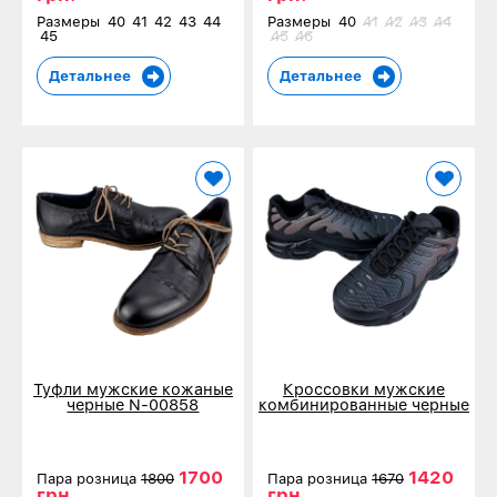
Размеры
40
41
42
43
44
Размеры
40
41
42
43
44
45
45
46
Детальнее
Детальнее
Туфли мужские кожаные
Кроссовки мужские
черные N-00858
комбинированные черные
60187-36
1700
1420
Пара розница
1800
Пара розница
1670
грн.
грн.