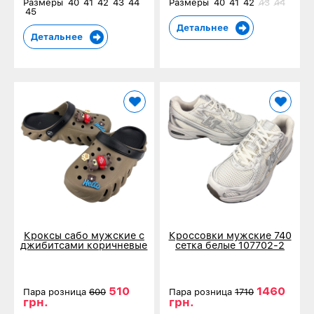
Размеры
40
41
42
43
44
Размеры
40
41
42
43
44
45
Детальнее
Детальнее
Кроксы сабо мужские с
Кроссовки мужские 740
джибитсами коричневые
сетка белые 107702-2
161-421
510
1460
Пара розница
600
Пара розница
1710
грн.
грн.