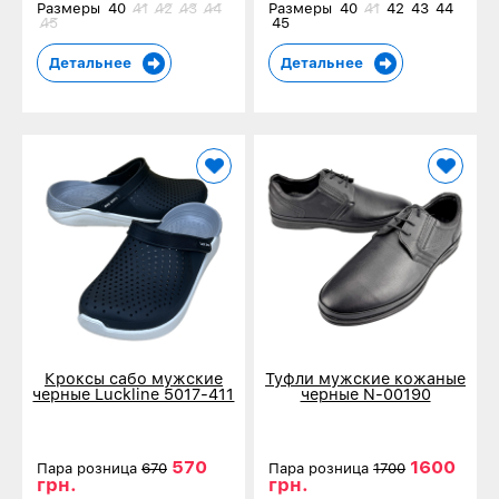
Размеры
40
41
42
43
44
Размеры
40
41
42
43
44
45
45
Детальнее
Детальнее
Кроксы сабо мужские
Туфли мужские кожаные
черные Luckline 5017-411
черные N-00190
570
1600
Пара розница
670
Пара розница
1700
грн.
грн.