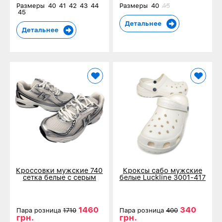
Размеры
40
41
42
43
44
Размеры
40
45
45
Детальнее
Детальнее
Кроссовки мужские 740
Кроксы сабо мужские
сетка белые с серым
белые Luckline 3001-417
107705-5
1460
340
Пара розница
1710
Пара розница
400
грн.
грн.