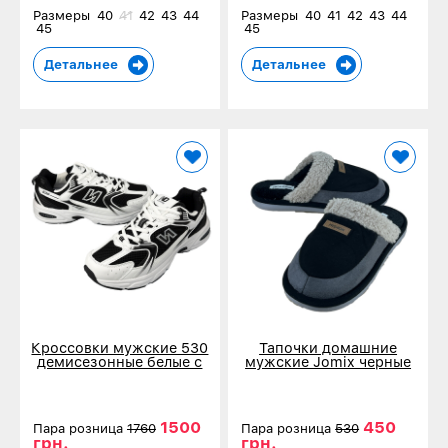
Размеры
40
41
42
43
44
Размеры
40
41
42
43
44
45
45
Детальнее
Детальнее
Кроссовки мужские 530
Тапочки домашние
демисезонные белые с
мужские Jomix черные
черным 80830-4
18602-1
1500
450
Пара розница
1760
Пара розница
530
грн.
грн.