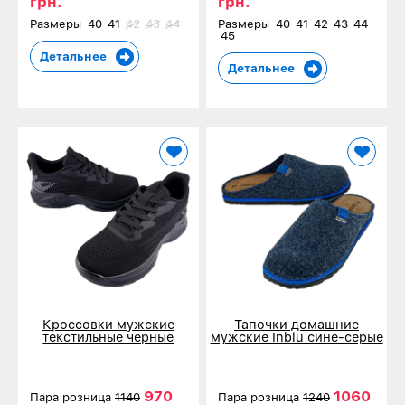
грн.
грн.
Размеры
40
41
42
43
44
Размеры
40
41
42
43
44
45
Детальнее
Детальнее
Кроссовки мужские
Тапочки домашние
текстильные черные
мужские Inblu сине-серые
102602-1
SI-1F
970
1060
Пара розница
1140
Пара розница
1240