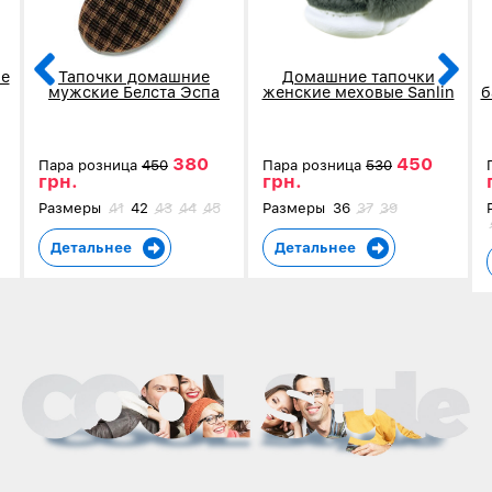
е
Тапочки домашние
Домашние тапочки
мужские Белста Эспа
женские меховые Sanlin
б
коричневые в клетку 4002
серые 5907-3
380
450
Пара розница
450
Пара розница
530
грн.
грн.
Размеры
41
42
43
44
45
Размеры
36
37
39
Детальнее
Детальнее