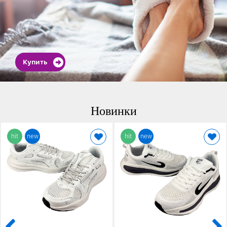
Купить
Новинки
hit
new
hit
new