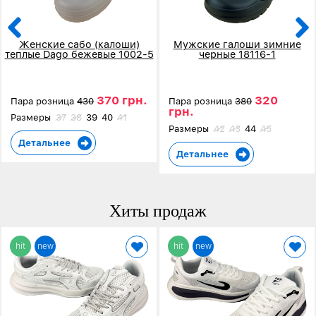
Женские сабо (калоши)
Мужские галоши зимние
теплые Dago бежевые 1002-5
черные 18116-1
370 грн.
320
Пара розница
430
Пара розница
380
грн.
Размеры
37
38
39
40
41
Размеры
42
43
44
45
Детальнее
Детальнее
Хиты продаж
hit
new
hit
new