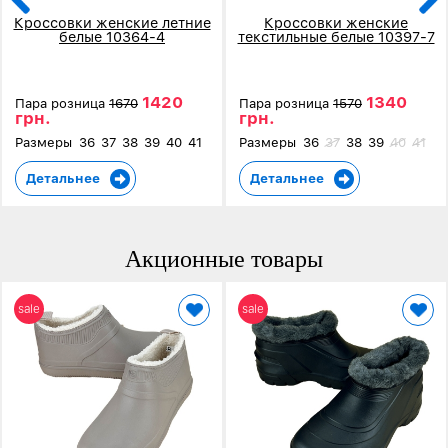
Кроссовки женские летние
Кроссовки женские
белые 10364-4
текстильные белые 10397-7
1420
1340
Пара розница
1670
Пара розница
1570
грн.
грн.
Размеры
36
37
38
39
40
41
Размеры
36
37
38
39
40
41
Детальнее
Детальнее
Акционные товары
sale
sale