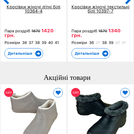
Кросівки жіночі літні білі
Кросівки жіночі текстильні
10364-4
білі 10397-7
1420
1340
Пара роздріб
1670
Пара роздріб
1570
грн.
грн.
Розміри
36
37
38
39
40
41
Розміри
36
37
38
39
40
41
Детальніше
Детальніше
Акційні товари
sale
sale