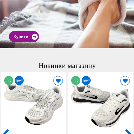
Купити
Новинки магазину
hit
new
hit
new