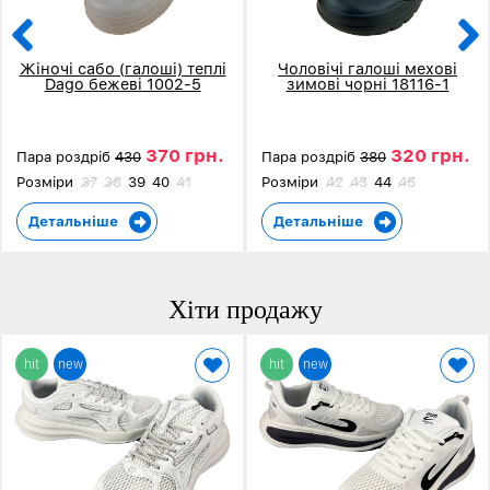
Жіночі сабо (галоші) теплі
Чоловічі галоші мехові
Dago бежеві 1002-5
зимові чорні 18116-1
370 грн.
320 грн.
Пара роздріб
430
Пара роздріб
380
Розміри
37
38
39
40
41
Розміри
42
43
44
45
Детальніше
Детальніше
Хіти продажу
hit
new
hit
new