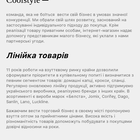
команда, яка не боїться вести свій бізнес в умовах значної
конкуренції. Ми обрали свій шлях розвитку, заснований на
застосуванні індивідуального підходу до покупця. Крім
реалізації товару приватним особам, інтернет-магазин надає
допомогу представникам малого бізнесу, які уклали з нами
партнерські угоди.
Лінійка товарів
11 років роботи на взуттєвому ринку країни дозволили
сформувати пріоритети в купівельному попиті і визначитися з
певним сегментом товарів: домашні капці, крокси, сланці.
Регулярно оновлюємо лінійку продукції, активно підтримуємо
українського виробника, реалізуємо бренди з інших країн. В
асортименті є вироби марок «Белста», Jomix, Corifey, Dago,
Sanlin, Lano, Luckline.
Бажаючим вести торговий бізнес в своєму місті пропонуємо
взуття оптом за прийнятними цінами. Висока якість і
різноманітність товарів допоможуть побудувати з покупцями
довірчі відносини на роки.