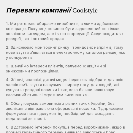
Переваги компанії
Coolstyle
1. Ми ретельно обираємо виробників, з якими здійснюємо
співпрацю. Покупець повинен бути задоволений не тільки
зовнішнім виглядом, але і якістю продукції. Сюди входить як
роздріб, так і оптовий продаж.
2. Здійснюємо моніторинг ринку і трендових напрямів, тому
нове взуття з'являється в електронному каталозі раніше, ніж
у конкурентів.
3. Шануймо інтереси клієнтів, балуємо їх акціями зі
знижковими пропозиціями.
4. Жіночі, чоловічі, дитячі моделі вдається підібрати для всіх
членів сім'ї. взуття на вузьку і широку ногу, для людей, які
купують трендові новинки і тих, кого більше влаштовує
класичний стиль зі скромним виконанням.
5. Обслуговуємо замовників з різних точок України, без
зволікання відправляючи сформовані посилки. Підприємцям
формуємо пакет документів, необхідний для складання
податкової звітності.
6. Відстоюємо інтереси покупців перед виробниками, якщо в
процесі гарантійного терміну виявився заводський брак.