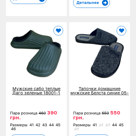
Детальнее
Мужские сабо теплые
Тапочки домашние
Даго зеленые 18001-1
мужские Белста синие 05-
9-2
390
550
Пара розница
460
Пара розница
650
грн.
грн.
Размеры
41
42
43
44
45
Размеры
41
42
43
44
45
46
46