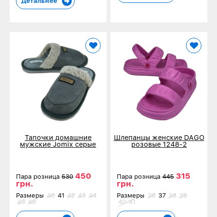
Детальнее
Тапочки домашние
Шлепанцы женские DAGO
мужские Jomix серые
розовые 1248-2
18602-3
450
315
Пара розница
530
Пара розница
445
грн.
грн.
Размеры
40
41
42
43
44
Размеры
36
37
38
39
45
46
40-41