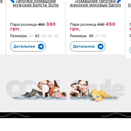
е
Тапочки домашние
Домашние тапочки
мужские Белста Эспа
женские меховые Sanlin
б
коричневые в клетку 4002
серые 5907-3
380
450
Пара розница
450
Пара розница
530
грн.
грн.
Размеры
41
42
43
44
45
Размеры
36
37
39
Детальнее
Детальнее