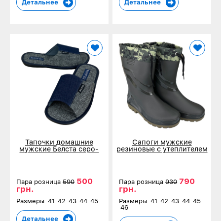
Детальнее
Детальнее
Тапочки домашние
Сапоги мужские
мужские Белста серо-
резиновые с утеплителем
синие 751
5014 зеленые
500
790
Пара розница
590
Пара розница
930
грн.
грн.
Размеры
41
42
43
44
45
Размеры
41
42
43
44
45
46
Детальнее