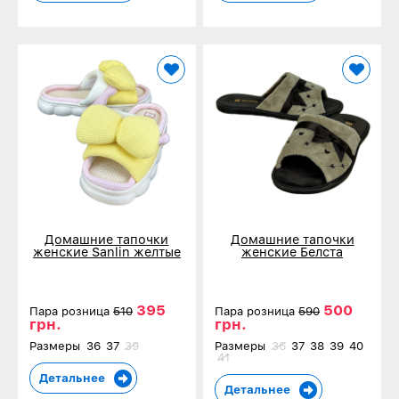
Домашние тапочки
Домашние тапочки
женские Sanlin желтые
женские Белста
5658-2
коричневые 88-38-1
395
500
Пара розница
510
Пара розница
590
грн.
грн.
Размеры
36
37
39
Размеры
36
37
38
39
40
41
Детальнее
Детальнее