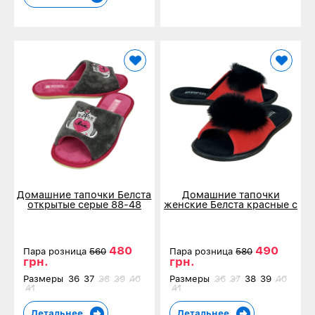
Домашние тапочки Белста
Домашние тапочки
открытые серые 88-48
женские Белста красные с
пушком 88-17-1
480
490
Пара розница
560
Пара розница
580
грн.
грн.
Размеры
36
37
38
39
40
Размеры
36
37
38
39
40
41
41
Детальнее
Детальнее