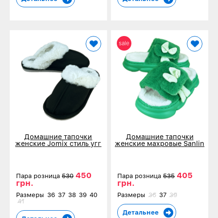
sale
Домашние тапочки
Домашние тапочки
женские Jomix стиль угг
женские махровые Sanlin
черные 18694-3
зеленые 6465-1
450
405
Пара розница
530
Пара розница
535
грн.
грн.
Размеры
36
37
38
39
40
Размеры
36
37
39
41
Детальнее