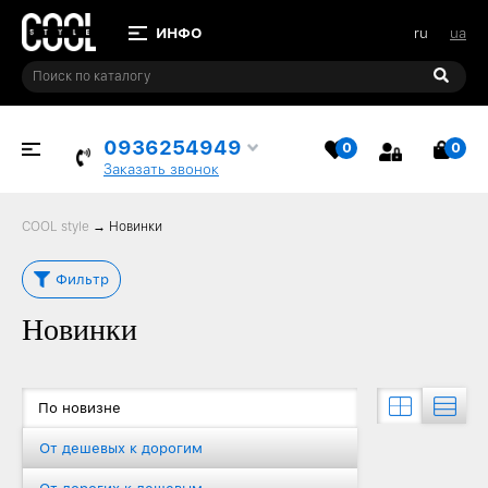
ru
ua
0936254949
0
0
ИЗБРАННОЕ
КОР
Заказать звонок
COOL style
→
Новинки
Фильтр
Новинки
По новизне
От дешевых к дорогим