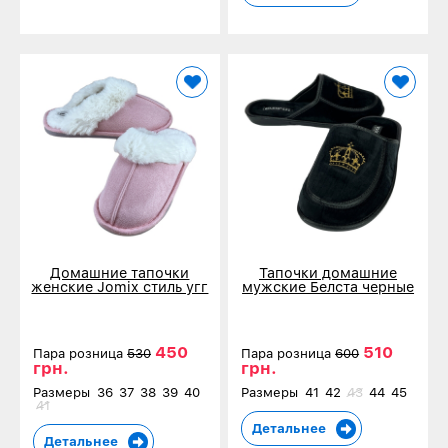
Домашние тапочки
Тапочки домашние
женские Jomix стиль угг
мужские Белста черные
розовые 18694-1
588
450
510
Пара розница
530
Пара розница
600
грн.
грн.
Размеры
36
37
38
39
40
Размеры
41
42
43
44
45
41
Детальнее
Детальнее