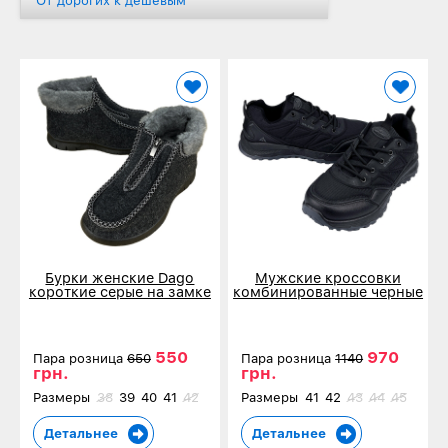
От дорогих к дешевым
Бурки женские Dago
Мужские кроссовки
короткие серые на замке
комбинированные черные
30101-1
40103
550
970
Пара розница
650
Пара розница
1140
грн.
грн.
Размеры
38
39
40
41
42
Размеры
41
42
43
44
45
Детальнее
Детальнее