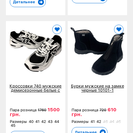
Детальнее
Кроссовки 740 мужские
Бурки мужские на замке
демисезонные белые с
черные 10101-1
черным 80831-3
1500
610
Пара розница
1760
Пара розница
720
грн.
грн.
Размеры
40
41
42
43
44
Размеры
41
42
43
44
45
45
Детальнее