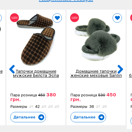
sale
sale
е
Тапочки домашние
Домашние тапочки
мужские Белста Эспа
женские меховые Sanlin
б
коричневые в клетку 4002
серые 5907-3
380
450
Пара розница
450
Пара розница
530
грн.
грн.
Размеры
41
42
43
44
45
Размеры
36
37
39
Детальнее
Детальнее