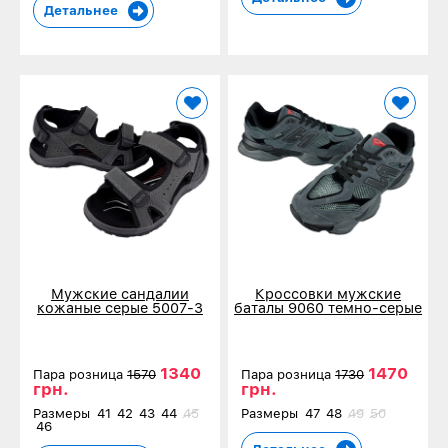
Детальнее
Мужские сандалии
Кроссовки мужские
кожаные серые 5007-3
баталы 9060 темно-серые
8002-2
1340
1470
Пара розница
1570
Пара розница
1730
грн.
грн.
Размеры
41
42
43
44
45
Размеры
47
48
49
50
46