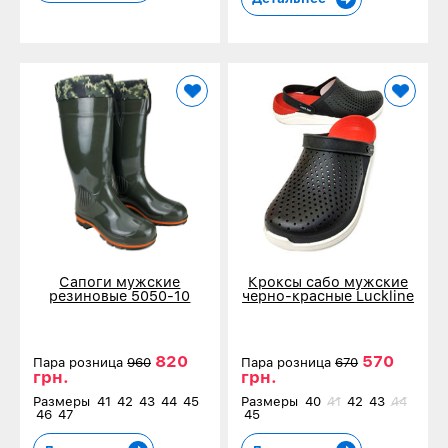
Сапоги мужские
Кроксы сабо мужские
резиновые 5050-10
черно-красные Luckline
зеленые
5017-401
820
570
Пара розница
960
Пара розница
670
грн.
грн.
Размеры
41
42
43
44
45
Размеры
40
41
42
43
44
46
47
45