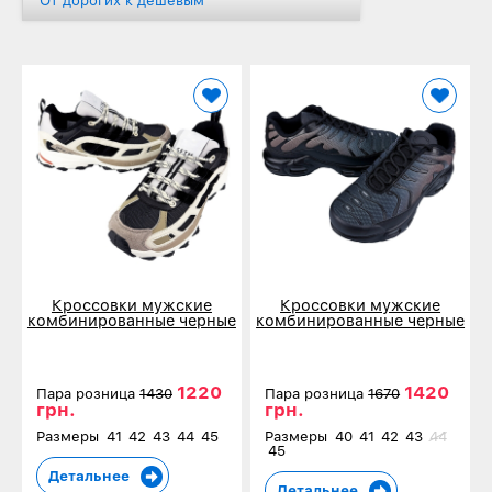
От дорогих к дешевым
Кроссовки мужские
Кроссовки мужские
комбинированные черные
комбинированные черные
20523-3
60187-36
1220
1420
Пара розница
1430
Пара розница
1670
грн.
грн.
Размеры
41
42
43
44
45
Размеры
40
41
42
43
44
45
Детальнее
Детальнее