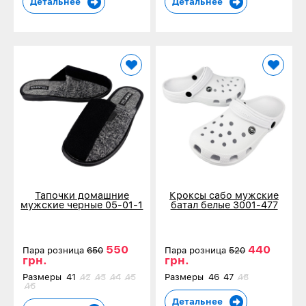
Детальнее
Детальнее
Тапочки домашние
Кроксы сабо мужские
мужские черные 05-01-1
батал белые 3001-477
550
440
Пара розница
650
Пара розница
520
грн.
грн.
Размеры
41
42
43
44
45
Размеры
46
47
48
46
Детальнее