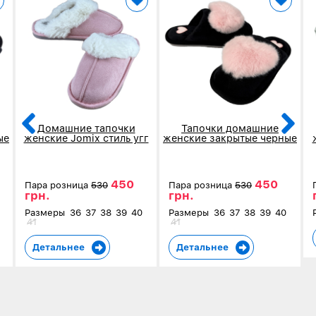
Домашние тапочки
Тапочки домашние
ые
женские Jomix стиль угг
женские закрытые черные
розовые 18694-1
10230-2
450
450
Пара розница
530
Пара розница
530
грн.
грн.
Размеры
36
37
38
39
40
Размеры
36
37
38
39
40
41
41
Детальнее
Детальнее