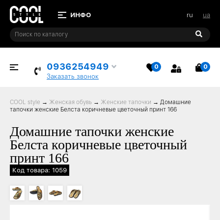
ru
ua
0936254949
0
0
ИЗБРАННОЕ
КОР
Заказать звонок
COOL style
→
Женская обувь
→
Женские тапочки
→
Домашние
тапочки женские Белста коричневые цветочный принт 166
Домашние тапочки женские
Белста коричневые цветочный
принт 166
Код товара: 1059