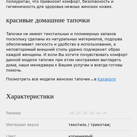
полиуритан, что привносит комфорт, безопасность и
гигиеничность для здоровья нежных женских ножек.
красивые домашние тапочки
Тапочки не имеют текстильных и полимерных запахов
поскольку сделаны из натуральных материалов, подошва
обеспечивает легкость и удобство в использовании, а
неповторимый внешний стиль удачно подчеркнет образ
каждой женщины. И если Вы хотите почувствовать комфорт
данной модели тапочек при этом неотразимо выглядеть
дома, наши менеджеры к Вашим услугам и всегда готовы
помочь.
Посмотреть все модели женских тапочек→в
Каталоге
Характеристики
Размер
36
37
38
39
40
41
Материал верха
текстиль / трикотаж;
Цвет
коричневый;