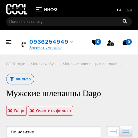
ru
ua
0936254949
0
0
ИЗБРАННОЕ
КОР
Заказать звонок
COOL style
→
Мужская обувь
→
Мужские шлепанцы и сандали
→
Фильтр
Мужские шлепанцы Dago
Dago
Очистить фильтр
По новизне