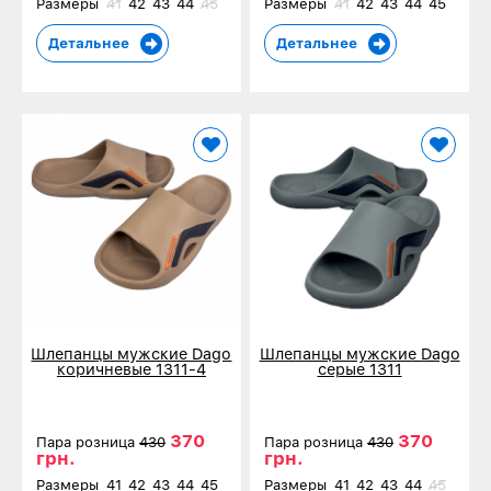
Размеры
41
42
43
44
45
Размеры
41
42
43
44
45
Детальнее
Детальнее
Шлепанцы мужские Dago
Шлепанцы мужские Dago
коричневые 1311-4
серые 1311
370
370
Пара розница
430
Пара розница
430
грн.
грн.
Размеры
41
42
43
44
45
Размеры
41
42
43
44
45