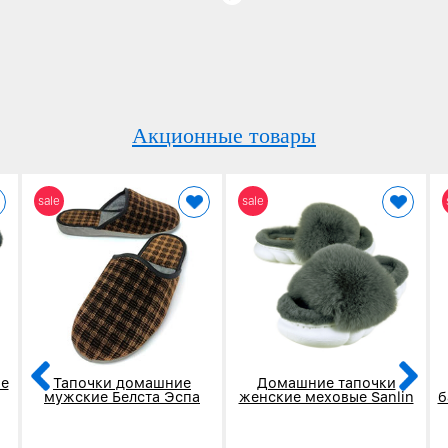
Акционные товары
sale
sale
е
Тапочки домашние
Домашние тапочки
мужские Белста Эспа
женские меховые Sanlin
б
коричневые в клетку 4002
серые 5907-3