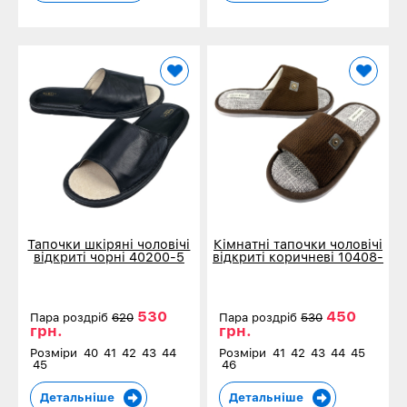
Тапочки шкіряні чоловічі
Кімнатні тапочки чоловічі
відкриті чорні 40200-5
відкриті коричневі 10408-
3
530
450
Пара роздріб
620
Пара роздріб
530
грн.
грн.
Розміри
40
41
42
43
44
Розміри
41
42
43
44
45
45
46
Детальніше
Детальніше