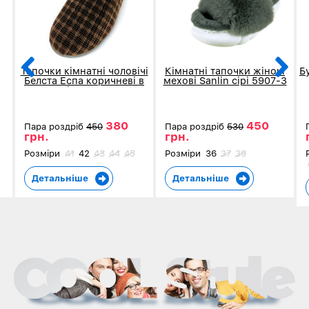
Тапочки кімнатні чоловічі
Кімнатні тапочки жіночі
Б
Белста Еспа коричневі в
мехові Sanlin сірі 5907-3
клітку 4002
380
450
Пара роздріб
450
Пара роздріб
530
грн.
грн.
Розміри
41
42
43
44
45
Розміри
36
37
39
Детальніше
Детальніше