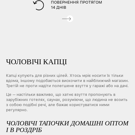
ПОВЕРНЕННЯ ПРОТЯГОМ
14 ДНІВ
ЧОЛОВІЧІ КАПЦІ
Капці купують для різних цілей. Хтось мріє носити їх тільки
вдома, іншому подобається вискочити в найближчий магазин.
Третій не проти надіти полегшене взуття у гаражі або на дачі.
Це ─ настільки важливо, що хатнє взуття пропонують в
зарубіжних готелях, саунах, розуміючи, що людина не возить
з собою подібні речі, але бажає користуватися ними
регулярно.
ЧОЛОВІЧІ ТАПОЧКИ ДОМАШНІ ОПТОМ
І В РОЗДРІБ