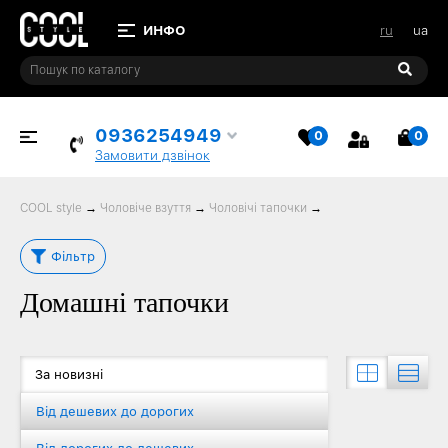
ru
ua
0936254949
0
0
ВИБРАНЕ
КО
Замовити дзвінок
COOL style
→
Чоловіче взуття
→
Чоловічі тапочки
→
Фільтр
Домашні тапочки
За новизні
Від дешевих до дорогих