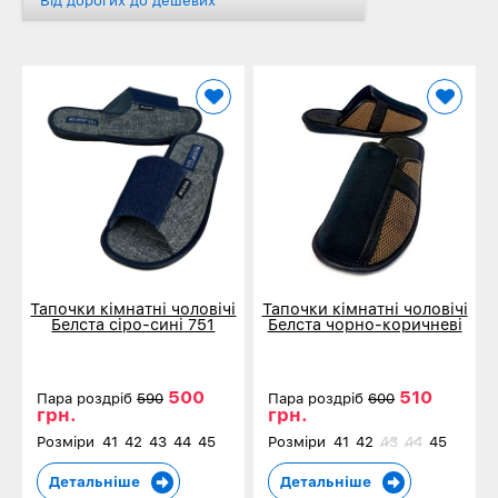
Від дорогих до дешевих
Тапочки кімнатні чоловічі
Тапочки кімнатні чоловічі
Белста сіро-сині 751
Белста чорно-коричневі
501
500
510
Пара роздріб
590
Пара роздріб
600
грн.
грн.
Розміри
41
42
43
44
45
Розміри
41
42
43
44
45
Детальніше
Детальніше