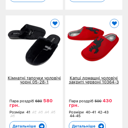
Кімнатні тапочки чоловічі
Капці домашні чоловічі
чорні 05-28-1
закриті червоні 10364-3
580
430
Пара роздріб
680
Пара роздріб
500
грн.
грн.
Розміри
41
42
43
44
45
Розміри
40-41
42-43
46
44-45
Детальніше
Детальніше