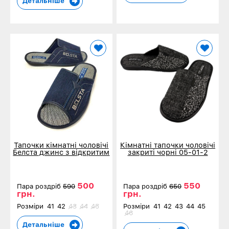
Детальніше
Тапочки кімнатні чоловічі
Кімнатні тапочки чоловічі
Белста джинс з відкритим
закриті чорні 05-01-2
носком 518
500
550
Пара роздріб
590
Пара роздріб
650
грн.
грн.
Розміри
41
42
43
44
45
Розміри
41
42
43
44
45
46
Детальніше