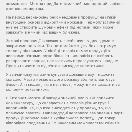
знімаються. Можна придбати стильний, молодіжний варіант з
джинсовим верхом.
На період весна-осінь рекомендована продукції на м'якій
внутрішній основі з відкритими носками. Термопластичний
низ не створить шумовий ефект під ногами, який може
заважати в нічний час вашим ближнім.
Зимові пропозиції включають в себе взуття для вдома із
закритими носками. Так нога майже з усіх боків отримує
теплову підтримку. У лінійці товарів немає продукції з
високими п'ятами, адже більшість чоловіків не люблять
розправляти задник, намагаючись перевзуватися швидше.
Прим'ята частина під п'ятою виглядає неестетично.
У звичайному магазині купувати домашнє взуття досить
складно. Часто немає вашого розміру або не влаштовує
фасон. А ті моделі, які в наявності, можуть не підходити за
колірним показником.
В інтернет-магазині завжди значний вибір. Ви побачите
номенклатуру, що складається з товарів різних груп і
виробників. Те, що вже знаходиться у продажу, то, що
плануємо завезти. Напередодні чергового замовлення партії
продукції робимо аналіз купівельного попиту, щоб товар
відповідав сподіванням і фінансовим можливостям клієнтів.