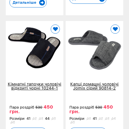
Детальніше
Кімнатні тапочки чоловічі
Капці домашні чоловічі
відкриті чорні 10244-1
Jomix сірий 90814-2
450
450
Пара роздріб
530
Пара роздріб
530
грн.
грн.
Розміри
41
42
43
44
45
Розміри
40
41
42
43
44
46
45