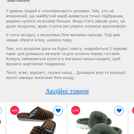
Тапки кімнатні
У деяких людей є «половинчасті» розміри. Тим, хто не
впевнений, що майбутній виріб виявиться точно підібраним,
радимо купити на розмір більше. Якщо п'ята звисає униз, це
дуже незручно, адже ступня регулярно отримує дискомфорт.
Є ноги складні, з мозолями біля великих пальців. Тоді вам
краще обрати м'яку, широку пару.
Тим, хто розділяє дати на будні і свята, знадобиться 2 красиві
пари: для домашніх вечорів та для носіння перед гостями.
Комусь забажається купити в магазині смішні моделі, щоб
вручити жартівливі подарунки.
Теплі, м'які, відкриті, пружні капці... Домашнє взуття хорошої
якості завжди чекатиме біля входу.
Акційні товари
sale
sale