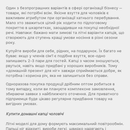
Один з безпрограшних варіантів в сфері організації бізнесу ─
товари, які потрібні всім. Якісне взуття для чоловіків є
важливим атрибутом при організації хатнього перебування.
Мало хто зважиться цілий рік ходити по підлоговому
покриттю в шкарпетках, заощадивши на покупці необхідної
речі. Навпаки: бажано мати зимові та літні варіанти капців, що
створюють для ступень кращі умови носіння в різні сезони
року.
Купуйте вироби для себе, рідних, на подарунок. Їх багато не
буває: якщо у членів сім'ї є подібне взуття, все-одно
залишають 2-3 пари для гостей. Капці з часом зношуються,
рвуться, навіть якщо придбані у хороших виробників. Тому
«домашній презент для ніг» завжди сприймається добре, як
потрібна і корисна річ, яка не залишиться без справи.
Одноразова покупка продукції дрібним оптом робиться в
тому випадку, коли ви плануєте комплексне замовлення,
збираючи заявки з найближчого оточення. Для приватного
підприємця буде цікаво регулярне придбання товару на
вигідних умовах.
Купити домашні капці чоловічі
Літні моделі для дому формують максимальний повітрообмін.
Пальці ніг відкриті, вироби легкі, швидко надягають і