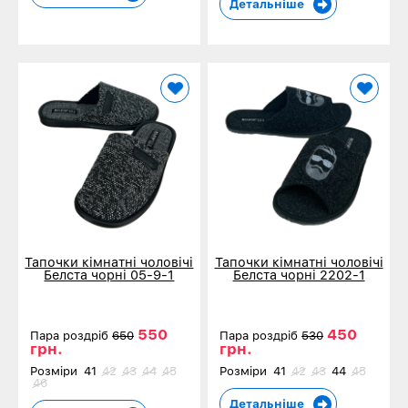
Детальніше
Тапочки кімнатні чоловічі
Тапочки кімнатні чоловічі
Белста чорні 05-9-1
Белста чорні 2202-1
550
450
Пара роздріб
650
Пара роздріб
530
грн.
грн.
Розміри
41
42
43
44
45
Розміри
41
42
43
44
45
46
Детальніше