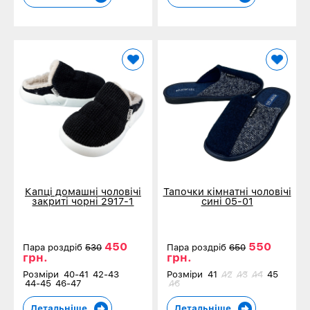
Капці домашні чоловічі
Тапочки кімнатні чоловічі
закриті чорні 2917-1
сині 05-01
450
550
Пара роздріб
530
Пара роздріб
650
грн.
грн.
Розміри
40-41
42-43
Розміри
41
42
43
44
45
44-45
46-47
46
Детальніше
Детальніше