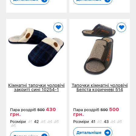
Кімнатні тапочки чоловічі
Тапочки кімнатні чоловічі
закриті сині 10254-1
Белста коричневі 514
430
500
Пара роздріб
500
Пара роздріб
590
грн.
грн.
Розміри
41
42
43
44
45
Розміри
41
42
43
44
45
46
Детальніше