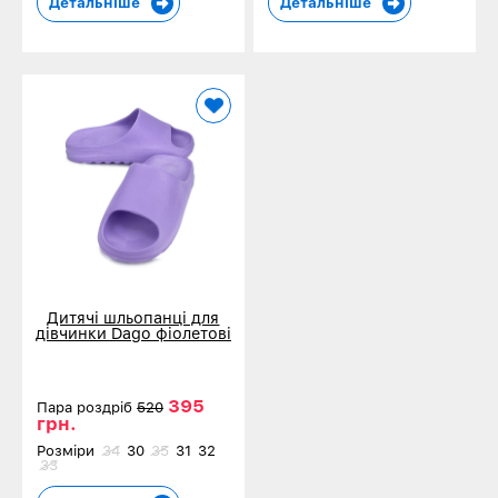
Детальніше
Детальніше
Дитячі шльопанці для
дівчинки Dago фіолетові
027-15
395
Пара роздріб
520
грн.
Розміри
34
30
35
31
32
33