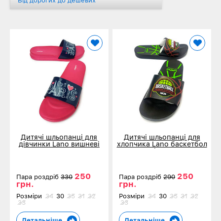
Від дорогих до дешевих
Дитячі шльопанці для
Дитячі шльопанці для
дівчинки Lano вишневі
хлопчика Lano баскетбол
7159-М1
чорні 3112-М1
250
250
Пара роздріб
330
Пара роздріб
290
грн.
грн.
Розміри
34
30
35
31
32
Розміри
34
30
35
31
32
33
33
Детальніше
Детальніше