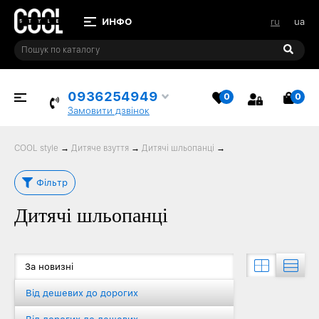
ru
ua
0936254949
0
0
ВИБРАНЕ
КО
Замовити дзвінок
COOL style
→
Дитяче взуття
→
Дитячі шльопанці
→
Фільтр
Дитячі шльопанці
За новизні
Від дешевих до дорогих