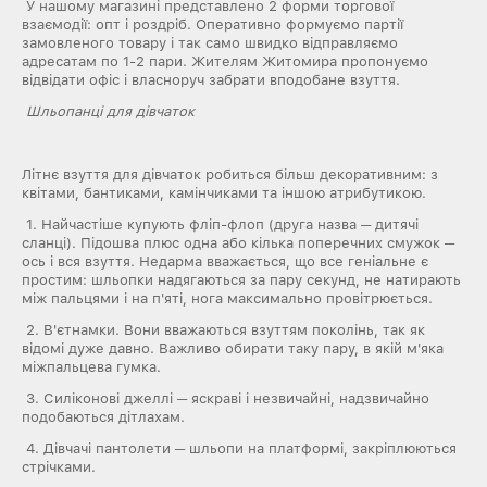
У нашому магазині представлено 2 форми торгової
взаємодії: опт і роздріб. Оперативно формуємо партії
замовленого товару і так само швидко відправляємо
адресатам по 1-2 пари. Жителям Житомира пропонуємо
відвідати офіс і власноруч забрати вподобане взуття.
Шльопанці для дівчаток
Літнє взуття для дівчаток робиться більш декоративним: з
квітами, бантиками, камінчиками та іншою атрибутикою.
1. Найчастіше купують фліп-флоп (друга назва ─ дитячі
сланці). Підошва плюс одна або кілька поперечних смужок ─
ось і вся взуття. Недарма вважається, що все геніальне є
простим: шльопки надягаються за пару секунд, не натирають
між пальцями і на п'яті, нога максимально провітрюється.
2. В'єтнамки. Вони вважаються взуттям поколінь, так як
відомі дуже давно. Важливо обирати таку пару, в якій м'яка
міжпальцева гумка.
3. Силіконові джеллі ─ яскраві і незвичайні, надзвичайно
подобаються дітлахам.
4. Дівчачі пантолети ─ шльопи на платформі, закріплюються
стрічками.