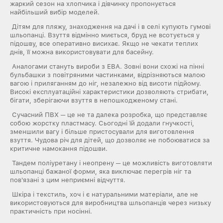
жаркий сезон на хлопчика і дівчинку пропонується
найбільший вибір моделей.
Дітям для пляжу, знаходження на дачі і в селі купують гумові
шльопанці. Взуття відмінно миється, бруд не всотується у
підошву, все оперативно висихає. Якщо не чекати теплих
днів, її можна використовувати для басейну.
Аналогами стануть вироби з ЕВА. Зовні вони схожі на пінні
бульбашки з повітряними частинками, відрізняються малою
вагою і приляганням до ніг, незалежно від висоти підйому.
Високі експлуатаційні характеристики дозволяють стрибати,
бігати, зберігаючи взуття в непошкодженому стані.
Сучасний ПВХ ─ це не та далека розробка, що представляє
собою жорстку пластмасу. Сьогодні їй додали гнучкості,
зменшили вагу і більше пристосували для виготовлення
взуття. Чудова річ для дітей, що дозволяє не побоюватися за
критичне намокання підошви.
Тандем поліуретану і неопрену ─ це можливість виготовляти
шльопанці бажаної форми, яка виключає перегрів ніг та
пов'язані з цим неприємні відчуття.
Шкіра і текстиль, хоч і є натуральними матеріали, але не
використовуються для виробництва шльопанців через низьку
практичність при носінні.