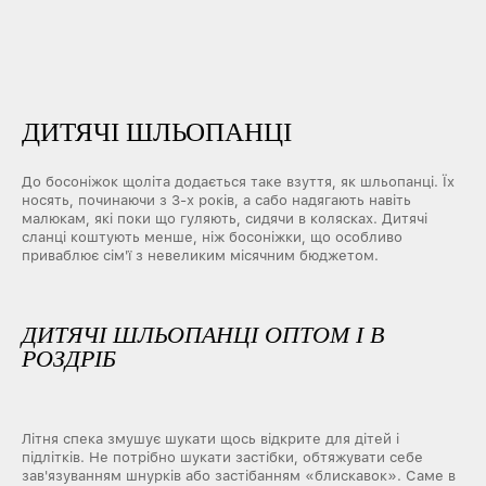
ДИТЯЧІ ШЛЬОПАНЦІ
До босоніжок щоліта додається таке взуття, як шльопанці. Їх
носять, починаючи з 3-х років, а сабо надягають навіть
малюкам, які поки що гуляють, сидячи в колясках. Дитячі
сланці коштують менше, ніж босоніжки, що особливо
приваблює сім'ї з невеликим місячним бюджетом.
ДИТЯЧІ ШЛЬОПАНЦІ ОПТОМ І В
РОЗДРІБ
Літня спека змушує шукати щось відкрите для дітей і
підлітків. Не потрібно шукати застібки, обтяжувати себе
зав'язуванням шнурків або застібанням «блискавок». Саме в