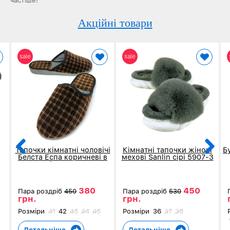
частіше!
Акційні товари
sale
sale
Тапочки кімнатні чоловічі
Кімнатні тапочки жіночі
Б
Белста Еспа коричневі в
мехові Sanlin сірі 5907-3
клітку 4002
380
450
Пара роздріб
450
Пара роздріб
530
грн.
грн.
Розміри
41
42
43
44
45
Розміри
36
37
39
Детальніше
Детальніше