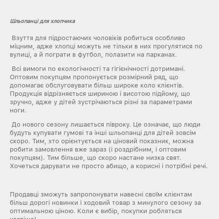
Шльопанці для хлопчика
Взуття для підростаючих чоловіків робиться особливо
міцним, адже хлопці можуть не тільки в них прогулятися по
вулиці, а й пограти в футбол, полазити на парканах.
Всі вимоги по екологічності та гігієнічності дотримані.
Оптовим покупцям пропонується розмірний ряд, що
допомагає обслуговувати більш широке коло клієнтів.
Продукція відрізняється шириною і висотою підйому, що
зручно, адже у дітей зустрічаються різні за параметрами
ноги.
До нового сезону лишається півроку. Це означає, що люди
будуть купувати гумові та інші шльопанці для дітей зовсім
скоро. Тим, хто орієнтується на ціновий показник, можна
робити замовлення вже зараз (і роздрібним, і оптовим
покупцям). Тим більше, що скоро настане низка свят.
Хочеться дарувати не просто абищо, а корисні і потрібні речі.
Продавці зможуть запропонувати навесні своїм клієнтам
більш дорогі новинки і ходовий товар з минулого сезону за
оптимальною ціною. Коли є вибір, покупки робляться