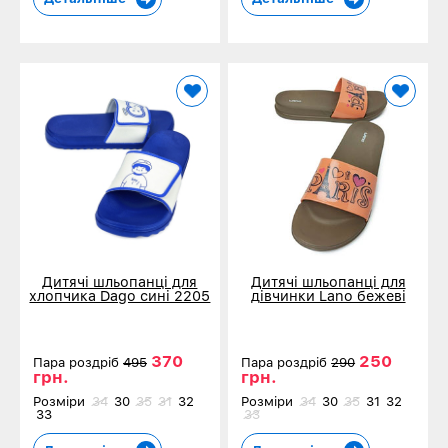
Дитячі шльопанці для
Дитячі шльопанці для
хлопчика Dago сині 2205
дівчинки Lano бежеві
7159-М1
370
250
Пара роздріб
495
Пара роздріб
290
грн.
грн.
Розміри
34
30
35
31
32
Розміри
34
30
35
31
32
33
33