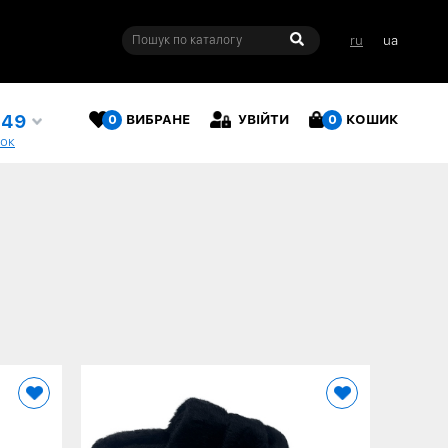
ru
ua
949
0
ВИБРАНЕ
УВІЙТИ
0
КОШИК
нок