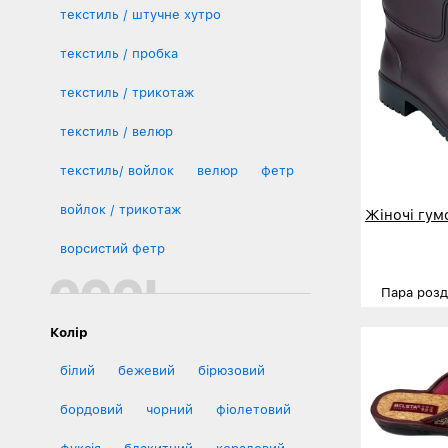
текстиль / штучне хутро
текстиль / пробка
текстиль / трикотаж
текстиль / велюр
текстиль/ войлок
велюр
фетр
войлок / трикотаж
Жіночі гум
ворсистий фетр
Пара розд
Розміри
Колір
Деталь
білий
бежевий
бірюзовий
бордовий
чорний
фіолетовий