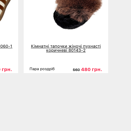
7060-1
Кімнатні тапочки жіночі пухнасті
коричневі 80143-2
 грн.
480 грн.
Пара роздріб
560
40
41
Розміри
36-37
38-39
40
Детальніше