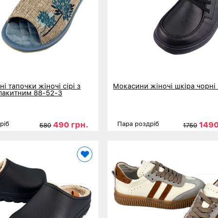
і тапочки жіночі сірі з
Мокасини жіночі шкіра чорні
лакитним 88-52-3
490 грн.
1490
ріб
Пара роздріб
580
1750
36
37
38
39
40
41
Розміри
36
37
38
39
ніше
Детальніше