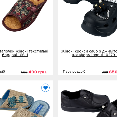
апочки жіночі текстильні
Жіночі крокси сабо з джибіт
бордові 166-1
платформі чорні 10279
490 грн.
650
ріб
Пара роздріб
580
760
36
37
38
39
40
41
Розміри
36
ніше
Детальніше