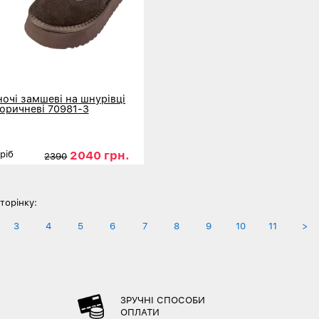
ночі замшеві на шнурівці
оричневі 70981-3
2040 грн.
ріб
2390
36
37
38
39
40
ніше
торінку:
3
4
5
6
7
8
9
10
11
>
ЗРУЧНІ СПОСОБИ
ОПЛАТИ