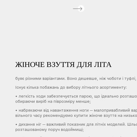
ЖІНОЧЕ ВЗУТТЯ ДЛЯ ЛІТА
буяє різними варіантами. Воно дешевше, ніж чоботи і туфлі
Існує кілька побажань до вибору літнього асортименту:
• легкість ходи забезпечується парою, що ідеально розташов
обираючи виріб на піврозміру менше;
• набрякаючи від навантаження ноги ─ малопривабливий варі
вільного часу рекомендуємо купити жіноче взуття на низьк
• дихання ніг ─ важливий показник для літніх моделей. Шльо
розташованому поруч водоймищі;