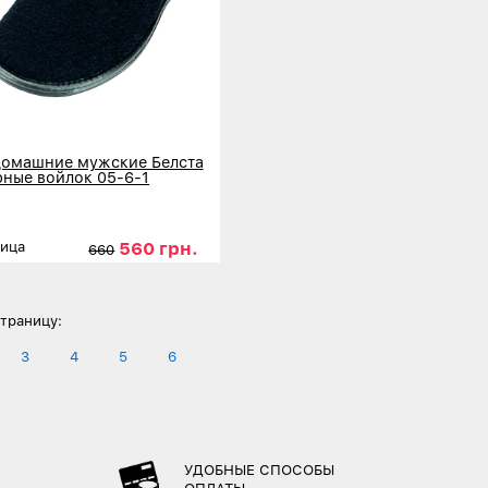
домашние мужские Белста
рные войлок 05-6-1
560 грн.
ница
660
41
42
43
44
45
46
нее
траницу:
3
4
5
6
УДОБНЫЕ СПОСОБЫ