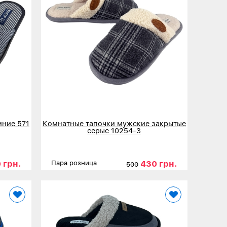
иние 571
Комнатные тапочки мужские закрытые
серые 10254-3
 грн.
430 грн.
Пара розница
500
44
45
Размеры
41
42
43
44
45
46
Детальнее