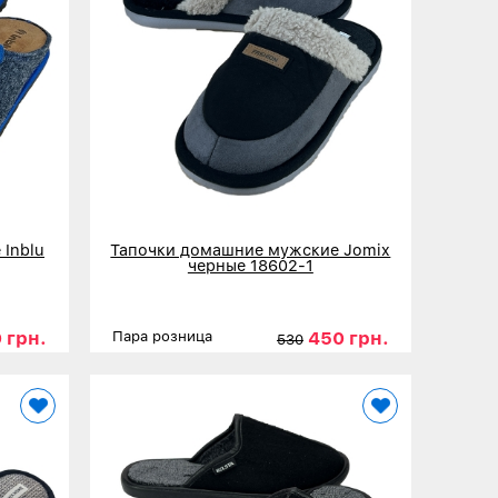
Inblu
Тапочки домашние мужские Jomix
черные 18602-1
 грн.
450 грн.
Пара розница
530
45
46
Размеры
40
41
42
43
44
45
46
Детальнее