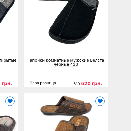
ткрытые
Тапочки комнатные мужские Белста
черные 430
 грн.
520 грн.
Пара розница
610
45
46
Размеры
41
42
43
44
45
Детальнее