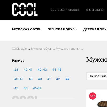
доставка и оплата
о магазине
МУЖСКАЯ ОБУВЬ
ЖЕНСКАЯ ОБУВЬ
ДЕТСКАЯ ОБУ
COOL style
→
Мужская обувь
→
Мужские тапочки
→
Мужски
Размер
23
40-41
42-43
44-45
По новизне
46-47
43
40
41
42
44
45
46
41-42
sale