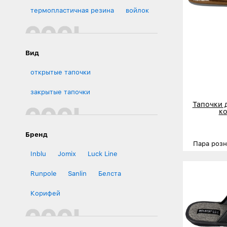
термопластичная резина
войлок
Вид
открытые тапочки
закрытые тапочки
Тапочки 
к
Бренд
Пара роз
Inblu
Jomix
Luck Line
Размеры
Runpole
Sanlin
Белста
Деталь
Корифей