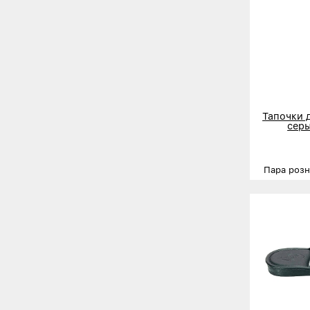
Тапочки 
серы
Пара роз
Размеры
Деталь