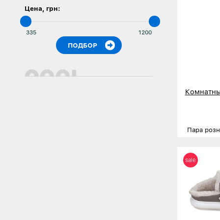
Цена, грн:
Комнатны
Пара роз
Размеры
sale
Деталь