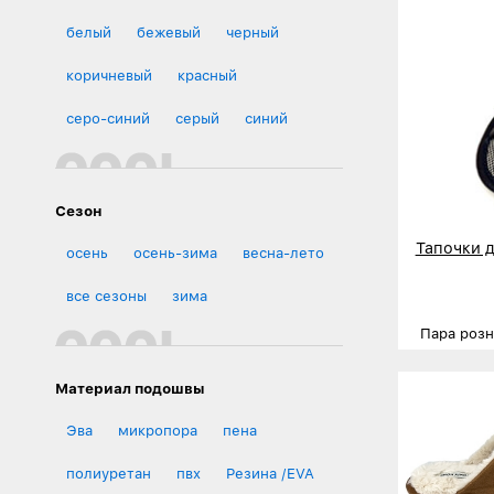
белый
бежевый
черный
коричневый
красный
серо-синий
серый
синий
Сезон
Тапочки 
осень
осень-зима
весна-лето
все сезоны
зима
Пара роз
Размеры
Материал подошвы
Деталь
Эва
микропора
пена
полиуретан
пвх
Резина /EVA