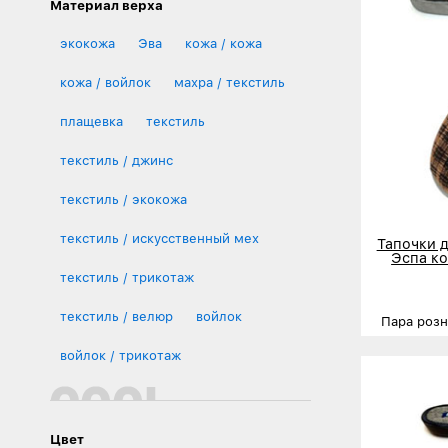
Материал верха
экокожа
Эва
кожа / кожа
кожа / войлок
махра / текстиль
плащевка
текстиль
текстиль / джинс
текстиль / экокожа
текстиль / искусственный мех
Тапочки 
Эспа ко
текстиль / трикотаж
текстиль / велюр
войлок
Пара роз
Размеры
войлок / трикотаж
Деталь
Цвет