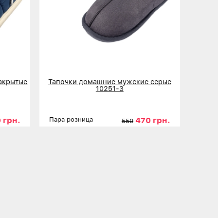
акрытые
Тапочки домашние мужские серые
10251-3
 грн.
470 грн.
Пара розница
550
44-45
Размеры
41
42
43
44
45
46
Детальнее