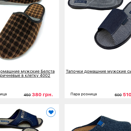
домашние мужские Белста
Тапочки домашние мужские с
ричневые в клетку 4002
380 грн.
510
ница
Пара розница
450
600
41
42
43
44
45
Размеры
41
42
43
нее
Детальнее