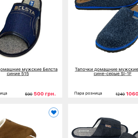
домашние мужские Белста
Тапочки домашние мужские 
синие 515
сине-серые SI-1F
500 грн.
1060
ница
Пара розница
590
1240
41
42
43
44
45
Размеры
40
41
42
43
44
нее
Детальнее