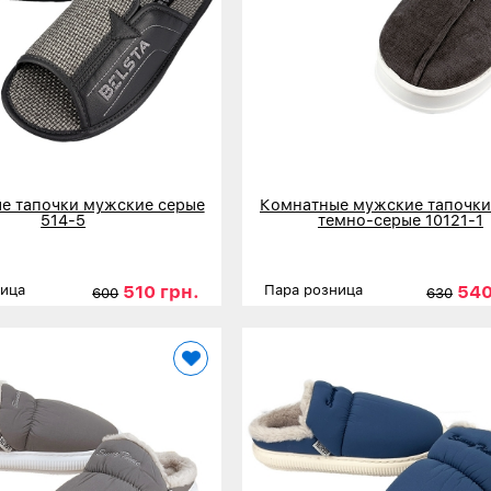
е тапочки мужские серые
Комнатные мужские тапочки
514-5
темно-серые 10121-1
510 грн.
540
ница
Пара розница
600
630
41
42
43
44
45
Размеры
40-41
42-43
нее
Детальнее