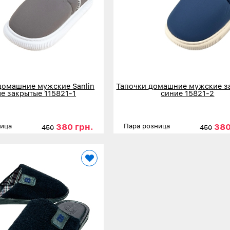
домашние мужские Sanlin
Тапочки домашние мужские з
е закрытые 115821-1
синие 15821-2
380 грн.
380
ница
Пара розница
450
450
41
43
44
Размеры
41-42
43
нее
Детальнее