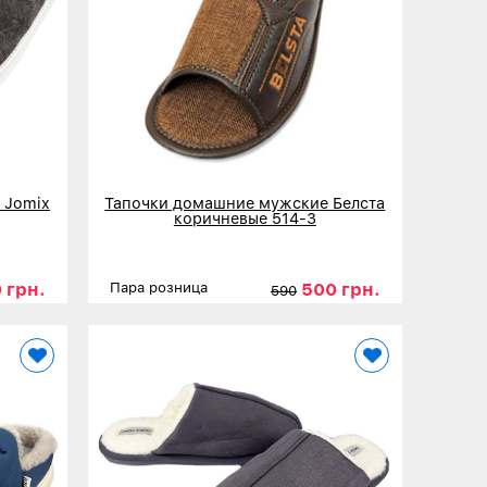
 Jomix
Тапочки домашние мужские Белста
коричневые 514-3
 грн.
500 грн.
Пара розница
590
44-45
Размеры
41
42
43
44
45
Детальнее