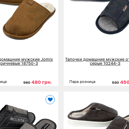
домашние мужские Jomix
Тапочки домашние мужские о
оричневые 18750-3
серые 10244-3
480 грн.
450
ница
Пара розница
560
530
40
41
42
43
44
45
Размеры
41
42
43
44
нее
Детальнее